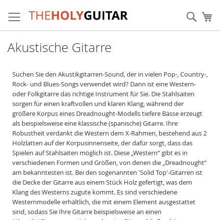
Zum
Inhalt
Sear
Me
springen
Akustische Gitarre
Suchen Sie den Akustikgitarren-Sound, der in vielen Pop-, Country-,
Rock- und Blues-Songs verwendet wird? Dann ist eine Western-
oder Folkgitarre das richtige Instrument für Sie. Die Stahlsaiten
sorgen für einen kraftvollen und klaren Klang, während der
größere Korpus eines Dreadnought-Modells tiefere Bässe erzeugt
als beispielsweise eine klassische (spanische) Gitarre. Ihre
Robustheit verdankt die Western dem X-Rahmen, bestehend aus 2
Holzlatten auf der Korpusinnenseite, der dafür sorgt, dass das
Spielen auf Stahlsaiten möglich ist. Diese „Western“ gibt es in
verschiedenen Formen und Größen, von denen die „Dreadnought“
am bekanntesten ist. Bei den sogenannten 'Solid Top'-Gitarren ist
die Decke der Gitarre aus einem Stück Holz gefertigt, was dem
Klang des Westerns zugute kommt. Es sind verschiedene
Westernmodelle erhältlich, die mit einem Element ausgestattet
sind, sodass Sie Ihre Gitarre beispielsweise an einen