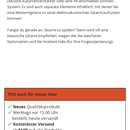
(Akustik-)Gitarrenverstärker oder eine PA anschließen können.
System. Es sind auch separate Elemente erhältlich, mit denen Sie
eine Westerngitarre zu einer elektroakustischen Gitarre aufrüsten
können!
Fängst du gerade an, Gitarre zu spielen? Dann wird oft eine
klassische Gitarre empfohlen, wegen der die weicheren
Nylonsaiten und der breitere Hals (für Ihre Fingerplatzierung).
THG auch für neues Gear
Neues
Qualitätsprodukt
Werktags vor 15.00 Uhr
bestellt, heute versandt
Kostenloser Versand
ab
€100
auf alle Produkte