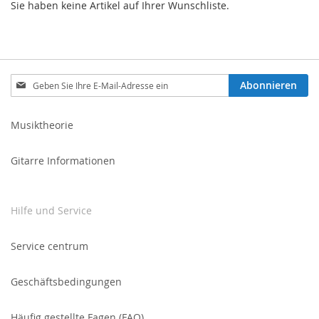
Sie haben keine Artikel auf Ihrer Wunschliste.
Melden
Abonnieren
Sie
sich
für
Musiktheorie
unseren
Newsletter
Gitarre Informationen
an:
Hilfe und Service
Service centrum
Geschäftsbedingungen
Häufig gestellte Fagen (FAQ)