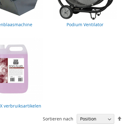
enblaasmachine
Podium Ventilator
FX verbruiksartikelen
Abstei
Sortieren nach
sortier