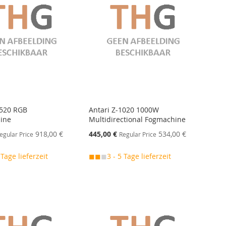
1520 RGB
Antari Z-1020 1000W
ine
Multidirectional Fogmachine
Special
918,00 €
445,00 €
534,00 €
egular Price
Regular Price
Price
 Tage lieferzeit
◼◼
◼
3 - 5 Tage lieferzeit