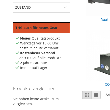
ZUSTAND
Rook
THG auch für neues Gear
Neues
Qualitätsprodukt
Werktags vor 15.00 Uhr
bestellt, heute versandt
Kostenloser Versand
ab
€100
auf alle Produkte
2
Jahre Garantie
Immer auf Lager
CO2
Produkte vergleichen
Anzeigen
Liste
Liste
Ar
als
Sie haben keine Artikel zum
vergleichen.