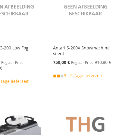
G-200 Low Fog
Antari S-200X Snowmachine
r
silent
Special
€
759,00 €
910,80 €
Regular Price
Regular Price
Price
 €
◼◼
◼
3 - 5 Tage lieferzeit
 Tage lieferzeit