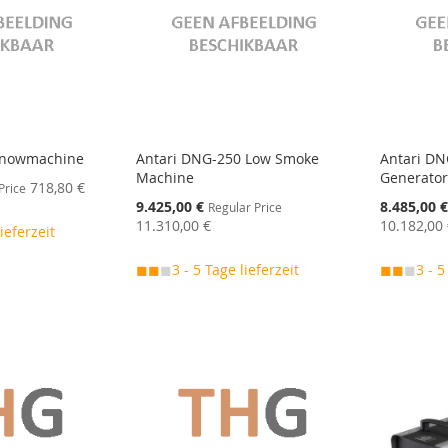
 Snowmachine
Antari DNG-250 Low Smoke
Antari DN
Machine
Generato
718,80 €
Price
Special
Special
9.425,00 €
8.485,00 
Regular Price
Price
Price
11.310,00 €
10.182,00
lieferzeit
◼◼
◼
3 - 5 Tage lieferzeit
◼◼
◼
3 - 5