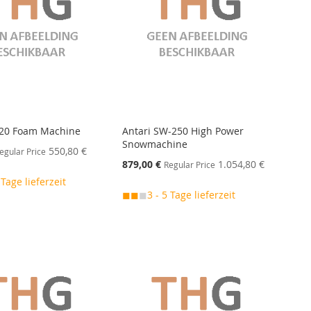
120 Foam Machine
Antari SW-250 High Power
Snowmachine
550,80 €
egular Price
Special
879,00 €
1.054,80 €
Regular Price
Price
 Tage lieferzeit
◼◼
◼
3 - 5 Tage lieferzeit