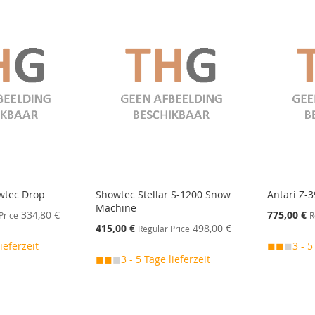
wtec Drop
Showtec Stellar S-1200 Snow
Antari Z-
Machine
Special
334,80 €
775,00 €
Price
R
Price
Special
415,00 €
498,00 €
Regular Price
Price
lieferzeit
◼◼
◼
3 - 5
◼◼
◼
3 - 5 Tage lieferzeit