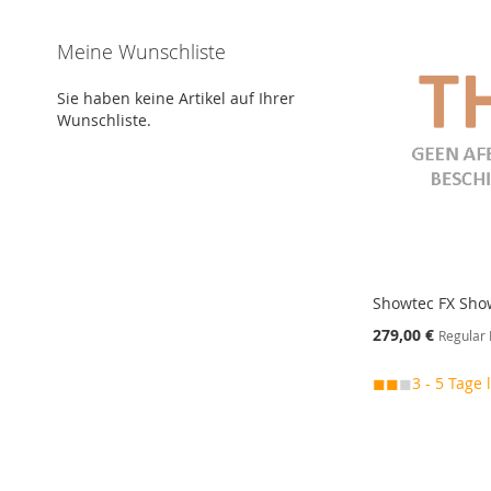
Meine Wunschliste
Sie haben keine Artikel auf Ihrer
Wunschliste.
Showtec FX Sho
Special
279,00 €
Regular 
Price
◼◼
◼
3 - 5 Tage 
In den Warenkorb
In den Warenkorb
In den Warenkorb
In den Warenkorb
MERKEN
MERKEN
MERKEN
MERKEN
ZUR
ZUR
ZUR