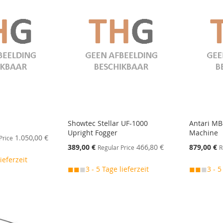
Showtec Stellar UF-1000
Antari MB
Upright Fogger
Machine
1.050,00 €
Price
Special
Special
389,00 €
466,80 €
879,00 €
Regular Price
R
Price
Price
lieferzeit
◼◼
◼
3 - 5 Tage lieferzeit
◼◼
◼
3 - 5