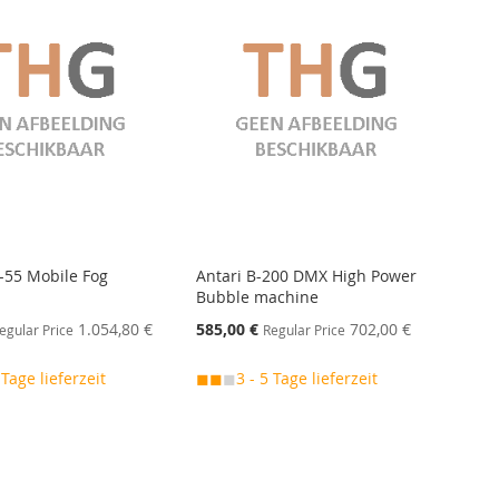
-55 Mobile Fog
Antari B-200 DMX High Power
Bubble machine
Special
1.054,80 €
585,00 €
702,00 €
egular Price
Regular Price
Price
 Tage lieferzeit
◼◼
◼
3 - 5 Tage lieferzeit