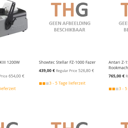
KIII 1200W
Showtec Stellar FZ-1000 Fazer
Antari Z-
Rookmach
Special
439,00 €
526,80 €
Regular Price
Price
Special
654,00 €
765,00 €
Price
R
Price
◼◼
◼
3 - 5 Tage lieferzeit
lieferzeit
◼◼
◼
3 - 5