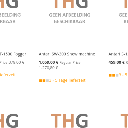
 F-1500 Fogger
Antari SW-300 Snow machine
Antari S-
Special
Special
378,00 €
1.059,00 €
459,00 €
Price
Regular Price
R
Price
Price
1.270,80 €
lieferzeit
◼◼
◼
3 - 5
◼◼
◼
3 - 5 Tage lieferzeit