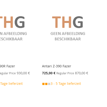
390R Fazer
Antari Z-390 Fazer
Special
930,00 €
725,00 €
870,00 €
egular Price
Regular Price
Price
 Tage lieferzeit
◼◼
◼
3 - 5 Tage lieferzeit