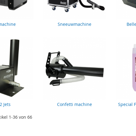
machine
Sneeuwmachine
Bell
 Jets
Confetti machine
Special 
tikel
1
-
36
von
66