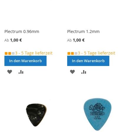
Plectrum 0.96mm
Plectrum 1.2mm
1,00 €
1,00 €
Ab
Ab
◼◼
◼
3 - 5 Tage lieferzeit
◼◼
◼
3 - 5 Tage lieferzeit
In den Warenkorb
In den Warenkorb
MERKEN
ZUR
MERKEN
ZUR
VERGLEICHSLISTE
VERGLEICHSLISTE
HINZUFÜGEN
HINZUFÜGEN