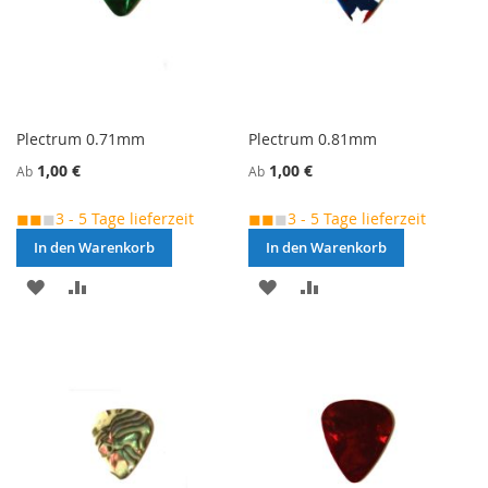
Plectrum 0.71mm
Plectrum 0.81mm
1,00 €
1,00 €
Ab
Ab
◼◼
◼
3 - 5 Tage lieferzeit
◼◼
◼
3 - 5 Tage lieferzeit
In den Warenkorb
In den Warenkorb
MERKEN
ZUR
MERKEN
ZUR
VERGLEICHSLISTE
VERGLEICHSLISTE
HINZUFÜGEN
HINZUFÜGEN