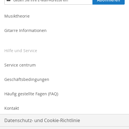
Sie
sich
für
Musiktheorie
unseren
Newsletter
Gitarre Informationen
an:
Hilfe und Service
Service centrum
Geschäftsbedingungen
Häufig gestellte Fagen (FAQ)
Kontakt
Datenschutz- und Cookie-Richtlinie