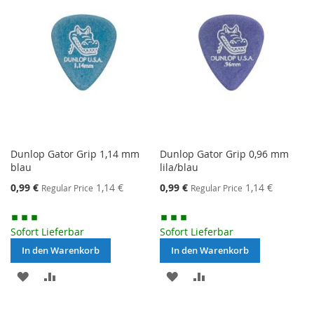
Dunlop Gator Grip 1,14 mm
Dunlop Gator Grip 0,96 mm
blau
lila/blau
Special
Special
0,99 €
1,14 €
0,99 €
1,14 €
Regular Price
Regular Price
Price
Price
Sofort Lieferbar
Sofort Lieferbar
In den Warenkorb
In den Warenkorb
MERKEN
ZUR
MERKEN
ZUR
VERGLEICHSLISTE
VERGLEICHSLISTE