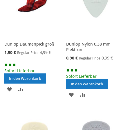
Dunlop Daumenpick groß
Dunlop Nylon 0,38 mm
Plektrum
Special
1,90 €
4,99 €
Regular Price
Price
Special
0,90 €
0,99 €
Regular Price
Price
Sofort Lieferbar
Sofort Lieferbar
In den Warenkorb
In den Warenkorb
MERKEN
ZUR
MERKEN
ZUR
VERGLEICHSLISTE
VERGLEICHSLISTE
HINZUFÜGEN
HINZUFÜGEN