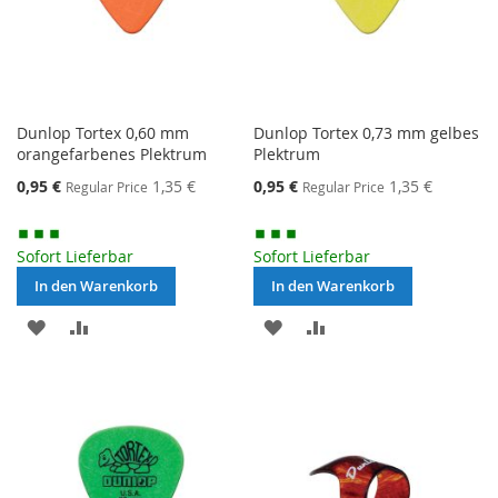
Dunlop Tortex 0,60 mm
Dunlop Tortex 0,73 mm gelbes
orangefarbenes Plektrum
Plektrum
Special
Special
0,95 €
1,35 €
0,95 €
1,35 €
Regular Price
Regular Price
Price
Price
Sofort Lieferbar
Sofort Lieferbar
In den Warenkorb
In den Warenkorb
MERKEN
ZUR
MERKEN
ZUR
VERGLEICHSLISTE
VERGLEICHSLISTE
HINZUFÜGEN
HINZUFÜGEN