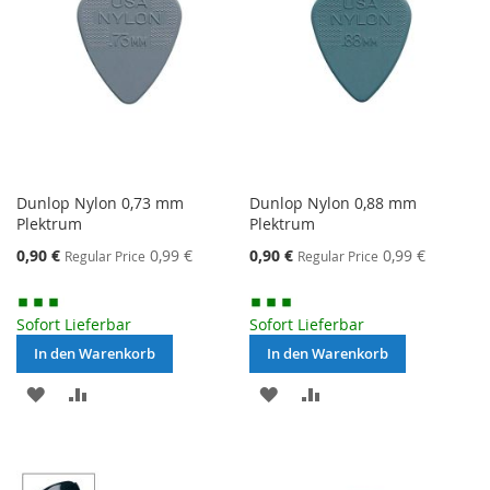
Dunlop Nylon 0,73 mm
Dunlop Nylon 0,88 mm
Plektrum
Plektrum
Special
Special
0,90 €
0,99 €
0,90 €
0,99 €
Regular Price
Regular Price
Price
Price
Sofort Lieferbar
Sofort Lieferbar
In den Warenkorb
In den Warenkorb
MERKEN
ZUR
MERKEN
ZUR
VERGLEICHSLISTE
VERGLEICHSLISTE
HINZUFÜGEN
HINZUFÜGEN