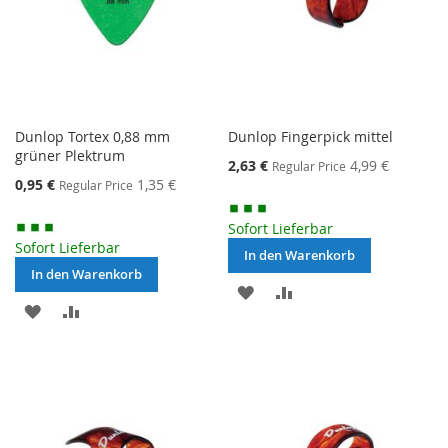
Dunlop Tortex 0,88 mm
Dunlop Fingerpick mittel
grüner Plektrum
Special
2,63 €
4,99 €
Regular Price
Price
Special
0,95 €
1,35 €
Regular Price
Price
Sofort Lieferbar
Sofort Lieferbar
In den Warenkorb
In den Warenkorb
MERKEN
ZUR
MERKEN
ZUR
VERGLEICHSLISTE
VERGLEICHSLISTE
HINZUFÜGEN
HINZUFÜGEN