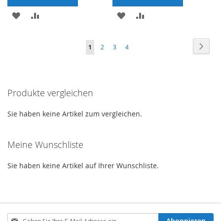
MERKEN
ZUR
MERKEN
ZUR
VERGLEICHSLISTE
VERGLEICHSLISTE
Seite
Seite
Weite
Sie
Seite
Seite
Seite
1
2
3
4
HINZUFÜGEN
HINZUFÜGEN
lesen
gerade
Produkte vergleichen
die
Seite
Sie haben keine Artikel zum vergleichen.
Meine Wunschliste
Sie haben keine Artikel auf Ihrer Wunschliste.
Melden
Abonnieren