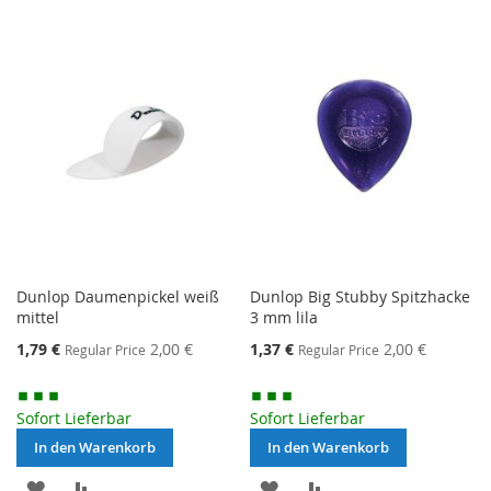
VERGLEICHSLISTE
VERGLEICHSLISTE
HINZUFÜGEN
HINZUFÜGEN
Dunlop Daumenpickel weiß
Dunlop Big Stubby Spitzhacke
mittel
3 mm lila
Special
Special
1,79 €
2,00 €
1,37 €
2,00 €
Regular Price
Regular Price
Price
Price
Sofort Lieferbar
Sofort Lieferbar
In den Warenkorb
In den Warenkorb
MERKEN
ZUR
MERKEN
ZUR