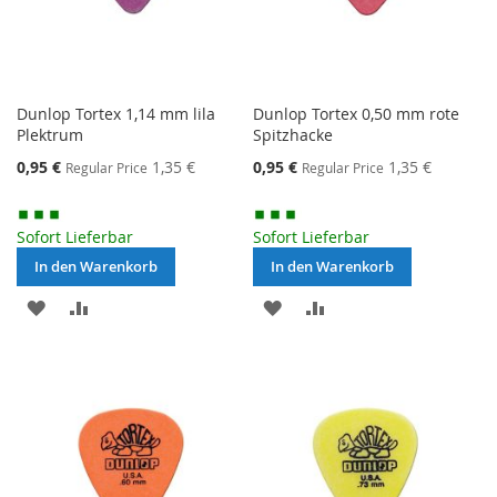
Dunlop Tortex 1,14 mm lila
Dunlop Tortex 0,50 mm rote
Plektrum
Spitzhacke
Special
Special
0,95 €
1,35 €
0,95 €
1,35 €
Regular Price
Regular Price
Price
Price
Sofort Lieferbar
Sofort Lieferbar
In den Warenkorb
In den Warenkorb
MERKEN
ZUR
MERKEN
ZUR
VERGLEICHSLISTE
VERGLEICHSLISTE
HINZUFÜGEN
HINZUFÜGEN