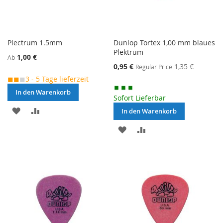
Plectrum 1.5mm
Dunlop Tortex 1,00 mm blaues
Plektrum
1,00 €
Ab
Special
0,95 €
1,35 €
Regular Price
Price
◼◼
◼
3 - 5 Tage lieferzeit
In den Warenkorb
Sofort Lieferbar
MERKEN
ZUR
In den Warenkorb
VERGLEICHSLISTE
MERKEN
ZUR
HINZUFÜGEN
VERGLEICHSLISTE
HINZUFÜGEN