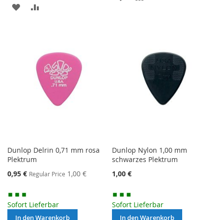
MERKEN
ZUR
VERGLEICHSLISTE
VERGLEICHSLISTE
HINZUFÜGEN
HINZUFÜGEN
Dunlop Delrin 0,71 mm rosa
Dunlop Nylon 1,00 mm
Plektrum
schwarzes Plektrum
Special
0,95 €
1,00 €
1,00 €
Regular Price
Price
Sofort Lieferbar
Sofort Lieferbar
In den Warenkorb
In den Warenkorb