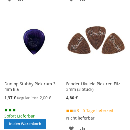
VERGLEICHSLISTE
VERGLEICHSLISTE
HINZUFÜGEN
HINZUFÜGEN
Dunlop Stubby Plektrum 3
Fender Ukulele Plektren Filz
mm lila
3mm (3 Stück)
Special
1,37 €
2,00 €
4,80 €
Regular Price
Price
◼◼
◼
3 - 5 Tage lieferzeit
Sofort Lieferbar
Nicht lieferbar
In den Warenkorb
MERKEN
ZUR