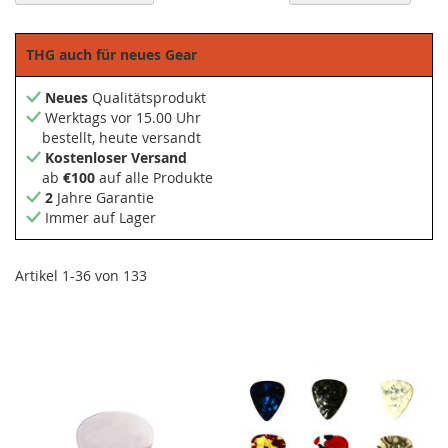
so
THG auch für neues Gear
Neues
Qualitätsprodukt
Werktags vor 15.00 Uhr
bestellt, heute versandt
Kostenloser Versand
ab
€100
auf alle Produkte
2
Jahre Garantie
Immer auf Lager
Artikel
1
-
36
von
133