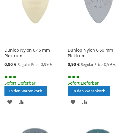
Dunlop Nylon 0,46 mm
Dunlop Nylon 0,60 mm
Plektrum
Plektrum
Special
Special
0,90 €
0,99 €
0,90 €
0,99 €
Regular Price
Regular Price
Price
Price
Sofort Lieferbar
Sofort Lieferbar
In den Warenkorb
In den Warenkorb
MERKEN
ZUR
MERKEN
ZUR
VERGLEICHSLISTE
VERGLEICHSLISTE
HINZUFÜGEN
HINZUFÜGEN