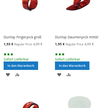
Dunlop Fingerpick groß
Dunlop Daumenpick mittel
Special
Special
1,93 €
4,99 €
1,95 €
4,99 €
Regular Price
Regular Price
Price
Price
Sofort Lieferbar
Sofort Lieferbar
In den Warenkorb
In den Warenkorb
MERKEN
ZUR
MERKEN
ZUR
VERGLEICHSLISTE
VERGLEICHSLISTE
HINZUFÜGEN
HINZUFÜGEN