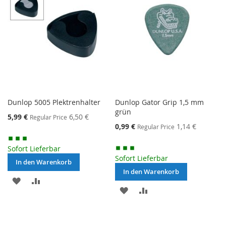
Dunlop 5005 Plektrenhalter
Dunlop Gator Grip 1,5 mm
grün
Special
5,99 €
6,50 €
Regular Price
Price
Special
0,99 €
1,14 €
Regular Price
Price
Sofort Lieferbar
Sofort Lieferbar
In den Warenkorb
In den Warenkorb
MERKEN
ZUR
MERKEN
ZUR
VERGLEICHSLISTE
VERGLEICHSLISTE
HINZUFÜGEN
HINZUFÜGEN