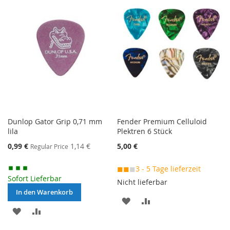
HINZUFÜGEN
HINZUFÜGEN
Dunlop Gator Grip 0,71 mm
Fender Premium Celluloid
lila
Plektren 6 Stück
Special
0,99 €
1,14 €
5,00 €
Regular Price
Price
◼◼
◼
3 - 5 Tage lieferzeit
Sofort Lieferbar
Nicht lieferbar
In den Warenkorb
MERKEN
ZUR
MERKEN
ZUR
VERGLEICHSLISTE
VERGLEICHSLISTE