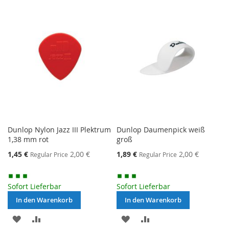
HINZUFÜGEN
HINZUFÜGEN
Dunlop Nylon Jazz III Plektrum
Dunlop Daumenpick weiß
1,38 mm rot
groß
Special
Special
1,45 €
2,00 €
1,89 €
2,00 €
Regular Price
Regular Price
Price
Price
Sofort Lieferbar
Sofort Lieferbar
In den Warenkorb
In den Warenkorb
MERKEN
ZUR
MERKEN
ZUR