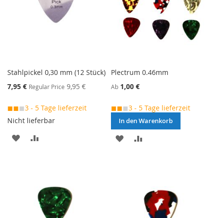
Stahlpickel 0,30 mm (12 Stück)
Plectrum 0.46mm
Special
7,95 €
9,95 €
1,00 €
Regular Price
Ab
Price
◼◼
◼
3 - 5 Tage lieferzeit
◼◼
◼
3 - 5 Tage lieferzeit
Nicht lieferbar
In den Warenkorb
MERKEN
ZUR
MERKEN
ZUR
VERGLEICHSLISTE
VERGLEICHSLISTE
HINZUFÜGEN
HINZUFÜGEN