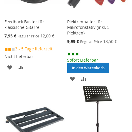
Feedback Buster für
Plektrenhalter für
klassische Gitarre
Mikrofonstativ (inkl. 5
Plektren)
Special
7,95 €
12,00 €
Regular Price
Price
Special
9,99 €
13,50 €
Regular Price
Price
◼◼
◼
3 - 5 Tage lieferzeit
Nicht lieferbar
Sofort Lieferbar
MERKEN
ZUR
In den Warenkorb
VERGLEICHSLISTE
MERKEN
ZUR
HINZUFÜGEN
VERGLEICHSLISTE
HINZUFÜGEN