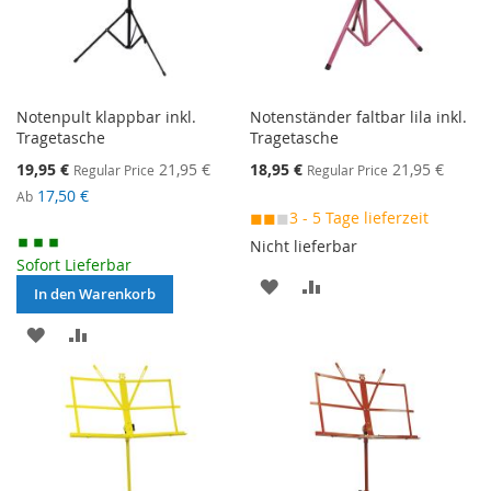
Notenpult klappbar inkl.
Notenständer faltbar lila inkl.
Tragetasche
Tragetasche
Special
Special
19,95 €
21,95 €
18,95 €
21,95 €
Regular Price
Regular Price
Price
Price
17,50 €
Ab
◼◼
◼
3 - 5 Tage lieferzeit
Nicht lieferbar
Sofort Lieferbar
MERKEN
ZUR
In den Warenkorb
VERGLEICHSLISTE
MERKEN
ZUR
HINZUFÜGEN
VERGLEICHSLISTE
HINZUFÜGEN