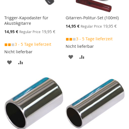
Trigger-Kapodaster für
Gitarren-Politur-Set (100ml)
Akustikgitarre
Special
14,95 €
19,95 €
Regular Price
Price
Special
14,95 €
19,95 €
Regular Price
Price
◼◼
◼
3 - 5 Tage lieferzeit
◼◼
◼
3 - 5 Tage lieferzeit
Nicht lieferbar
Nicht lieferbar
MERKEN
ZUR
MERKEN
ZUR
VERGLEICHSLISTE
VERGLEICHSLISTE
HINZUFÜGEN
HINZUFÜGEN