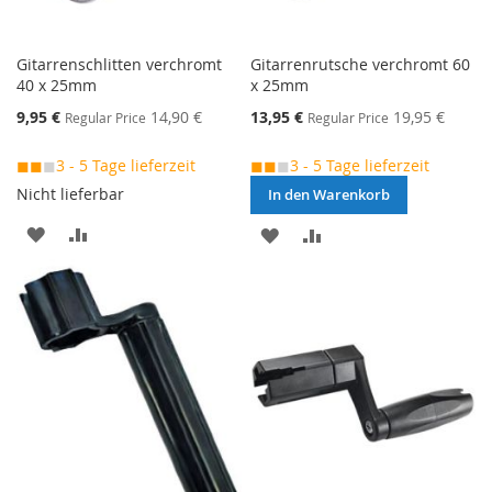
Gitarrenschlitten verchromt
Gitarrenrutsche verchromt 60
40 x 25mm
x 25mm
Special
Special
9,95 €
14,90 €
13,95 €
19,95 €
Regular Price
Regular Price
Price
Price
◼◼
◼
3 - 5 Tage lieferzeit
◼◼
◼
3 - 5 Tage lieferzeit
Nicht lieferbar
In den Warenkorb
MERKEN
ZUR
MERKEN
ZUR
VERGLEICHSLISTE
VERGLEICHSLISTE
HINZUFÜGEN
HINZUFÜGEN