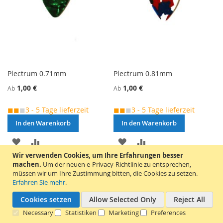
Plectrum 0.71mm
Plectrum 0.81mm
1,00 €
1,00 €
Ab
Ab
◼◼
◼
3 - 5 Tage lieferzeit
◼◼
◼
3 - 5 Tage lieferzeit
In den Warenkorb
In den Warenkorb
MERKEN
ZUR
MERKEN
ZUR
Wir verwenden Cookies, um Ihre Erfahrungen besser
VERGLEICHSLISTE
VERGLEICHSLISTE
machen.
Um der neuen e-Privacy-Richtlinie zu entsprechen,
müssen wir um Ihre Zustimmung bitten, die Cookies zu setzen.
HINZUFÜGEN
HINZUFÜGEN
Erfahren Sie mehr
.
Cookies setzen
Allow Selected Only
Reject All
Necessary
Statistiken
Marketing
Preferences