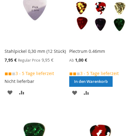
Stahlpickel 0,30 mm (12 Stück)
Plectrum 0.46mm
Special
7,95 €
9,95 €
1,00 €
Regular Price
Ab
Price
◼◼
◼
3 - 5 Tage lieferzeit
◼◼
◼
3 - 5 Tage lieferzeit
Nicht lieferbar
In den Warenkorb
MERKEN
ZUR
MERKEN
ZUR
VERGLEICHSLISTE
VERGLEICHSLISTE
HINZUFÜGEN
HINZUFÜGEN