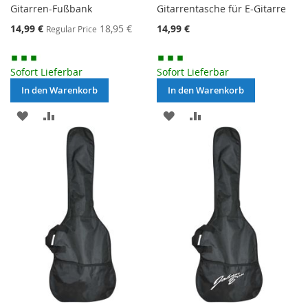
Gitarren-Fußbank
Gitarrentasche für E-Gitarre
Special
14,99 €
18,95 €
14,99 €
Regular Price
Price
Sofort Lieferbar
Sofort Lieferbar
In den Warenkorb
In den Warenkorb
MERKEN
ZUR
MERKEN
ZUR
VERGLEICHSLISTE
VERGLEICHSLISTE
HINZUFÜGEN
HINZUFÜGEN