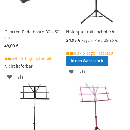
Gitarren-Pedalboard 30 x 60
Notenpult mit Lochblech
cm
Special
24,95 €
29,95 €
Regular Price
Price
49,00 €
◼◼
◼
3 - 5 Tage lieferzeit
◼◼
◼
3 - 5 Tage lieferzeit
In den Warenkorb
Nicht lieferbar
MERKEN
ZUR
MERKEN
ZUR
VERGLEICHSLISTE
VERGLEICHSLISTE
HINZUFÜGEN
HINZUFÜGEN