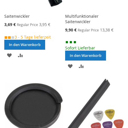
Saitenwickler
Multifunktionaler
Saitenwickler
Special
3,69 €
3,95 €
Regular Price
Price
Special
9,90 €
13,38 €
Regular Price
Price
◼◼
◼
3 - 5 Tage lieferzeit
In den Warenkorb
Sofort Lieferbar
MERKEN
ZUR
In den Warenkorb
VERGLEICHSLISTE
MERKEN
ZUR
HINZUFÜGEN
VERGLEICHSLISTE
HINZUFÜGEN