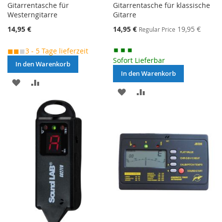
Gitarrentasche für
Gitarrentasche für klassische
Westerngitarre
Gitarre
Special
14,95 €
14,95 €
19,95 €
Regular Price
Price
◼◼
◼
3 - 5 Tage lieferzeit
Sofort Lieferbar
In den Warenkorb
In den Warenkorb
MERKEN
ZUR
MERKEN
ZUR
VERGLEICHSLISTE
VERGLEICHSLISTE
HINZUFÜGEN
HINZUFÜGEN