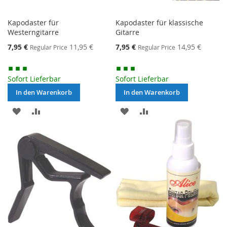
Kapodaster für
Kapodaster für klassische
Westerngitarre
Gitarre
Special
Special
7,95 €
11,95 €
7,95 €
14,95 €
Regular Price
Regular Price
Price
Price
Sofort Lieferbar
Sofort Lieferbar
In den Warenkorb
In den Warenkorb
MERKEN
ZUR
MERKEN
ZUR
VERGLEICHSLISTE
VERGLEICHSLISTE
HINZUFÜGEN
HINZUFÜGEN