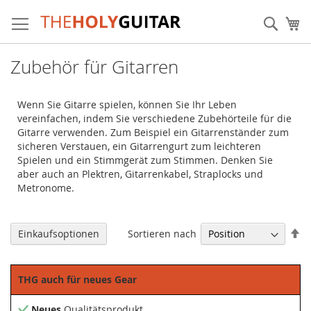
Zum
Inhalt
Sear
Me
springen
Zubehör für Gitarren
Wenn Sie Gitarre spielen, können Sie Ihr Leben
vereinfachen, indem Sie verschiedene Zubehörteile für die
Gitarre verwenden. Zum Beispiel ein Gitarrenständer zum
sicheren Verstauen, ein Gitarrengurt zum leichteren
Spielen und ein Stimmgerät zum Stimmen. Denken Sie
aber auch an Plektren, Gitarrenkabel, Straplocks und
Metronome.
Ab
Sortieren nach
Einkaufsoptionen
so
THG auch für neues Gear
Neues
Qualitätsprodukt