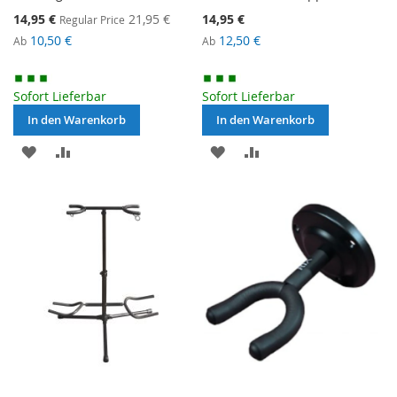
Special
14,95 €
21,95 €
14,95 €
Regular Price
Price
10,50 €
12,50 €
Ab
Ab
Sofort Lieferbar
Sofort Lieferbar
In den Warenkorb
In den Warenkorb
MERKEN
ZUR
MERKEN
ZUR
VERGLEICHSLISTE
VERGLEICHSLISTE
HINZUFÜGEN
HINZUFÜGEN