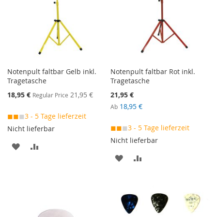
Notenpult faltbar Gelb inkl.
Notenpult faltbar Rot inkl.
Tragetasche
Tragetasche
Special
18,95 €
21,95 €
21,95 €
Regular Price
Price
18,95 €
Ab
◼◼
◼
3 - 5 Tage lieferzeit
◼◼
◼
3 - 5 Tage lieferzeit
Nicht lieferbar
Nicht lieferbar
MERKEN
ZUR
MERKEN
ZUR
VERGLEICHSLISTE
VERGLEICHSLISTE
HINZUFÜGEN
HINZUFÜGEN