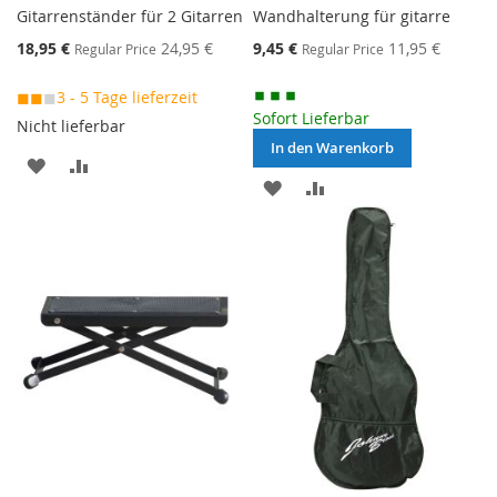
Gitarrenständer für 2 Gitarren
Wandhalterung für gitarre
Special
Special
18,95 €
24,95 €
9,45 €
11,95 €
Regular Price
Regular Price
Price
Price
◼◼
◼
3 - 5 Tage lieferzeit
Sofort Lieferbar
Nicht lieferbar
In den Warenkorb
MERKEN
ZUR
MERKEN
ZUR
VERGLEICHSLISTE
VERGLEICHSLISTE
HINZUFÜGEN
HINZUFÜGEN