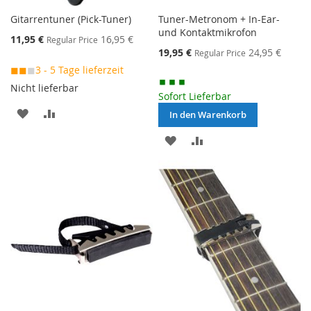
Gitarrentuner (Pick-Tuner)
Tuner-Metronom + In-Ear-
und Kontaktmikrofon
Special
11,95 €
16,95 €
Regular Price
Price
Special
19,95 €
24,95 €
Regular Price
Price
◼◼
◼
3 - 5 Tage lieferzeit
Nicht lieferbar
Sofort Lieferbar
MERKEN
ZUR
In den Warenkorb
VERGLEICHSLISTE
MERKEN
ZUR
HINZUFÜGEN
VERGLEICHSLISTE
HINZUFÜGEN