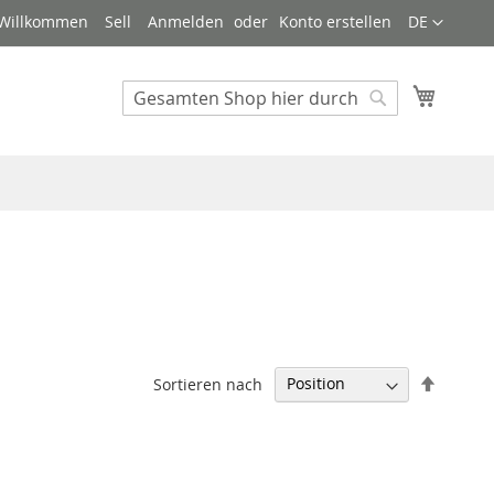
Sprache
Willkommen
Sell
Anmelden
Konto erstellen
DE
Mein W
Search
Search
Abstei
Sortieren nach
sortier