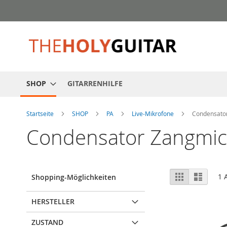
Zum
Inhalt
springen
SHOP
GITARRENHILFE
Startseite
SHOP
PA
Live-Mikrofone
Condensato
Condensator Zangmic
Anzeigen
Liste
Liste
1
A
Shopping-Möglichkeiten
als
HERSTELLER
ZUSTAND