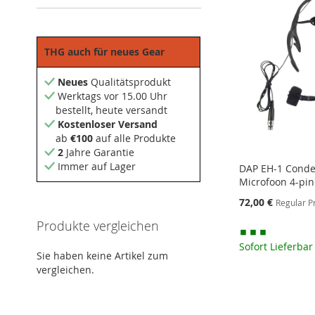
THG auch für neues Gear
Neues
Qualitätsprodukt
Werktags vor 15.00 Uhr
bestellt, heute versandt
Kostenloser Versand
ab
€100
auf alle Produkte
2
Jahre Garantie
Immer auf Lager
DAP EH-1 Conde
Microfoon 4-pin
Special
72,00 €
Regular P
Price
Produkte vergleichen
Sofort Lieferbar
Sie haben keine Artikel zum
In den Warenkorb
vergleichen.
MERKEN
ZUR