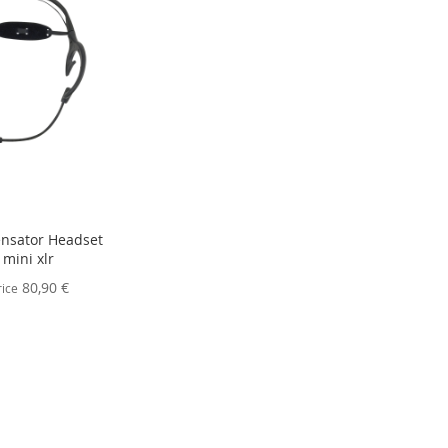
nsator Headset
 mini xlr
80,90 €
rice