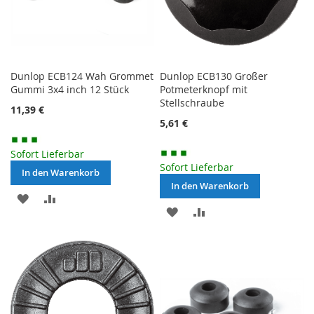
Dunlop ECB124 Wah Grommet
Dunlop ECB130 Großer
Gummi 3x4 inch 12 Stück
Potmeterknopf mit
Stellschraube
11,39 €
5,61 €
Sofort Lieferbar
Sofort Lieferbar
In den Warenkorb
In den Warenkorb
MERKEN
ZUR
MERKEN
ZUR
VERGLEICHSLISTE
VERGLEICHSLISTE
HINZUFÜGEN
HINZUFÜGEN