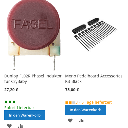
VERGLEICHSLISTE
VERGLEICHSLISTE
HINZUFÜGEN
HINZUFÜGEN
Dunlop FL02R Phasel Induktor
Mono Pedalboard Accessories
für CryBaby
Kit Black
27,20 €
75,00 €
◼◼
◼
3 - 5 Tage lieferzeit
Sofort Lieferbar
In den Warenkorb
In den Warenkorb
MERKEN
ZUR
MERKEN
ZUR