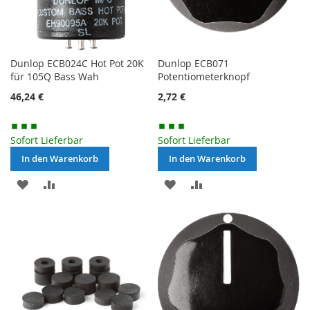
Dunlop ECB024C Hot Pot 20K
Dunlop ECB071
für 105Q Bass Wah
Potentiometerknopf
46,24 €
2,72 €
Sofort Lieferbar
Sofort Lieferbar
In den Warenkorb
In den Warenkorb
MERKEN
ZUR
MERKEN
ZUR
VERGLEICHSLISTE
VERGLEICHSLISTE
HINZUFÜGEN
HINZUFÜGEN