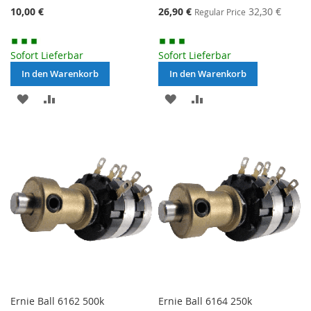
Special
10,00 €
26,90 €
32,30 €
Regular Price
Price
Sofort Lieferbar
Sofort Lieferbar
In den Warenkorb
In den Warenkorb
MERKEN
ZUR
MERKEN
ZUR
VERGLEICHSLISTE
VERGLEICHSLISTE
HINZUFÜGEN
HINZUFÜGEN
Ernie Ball 6162 500k
Ernie Ball 6164 250k