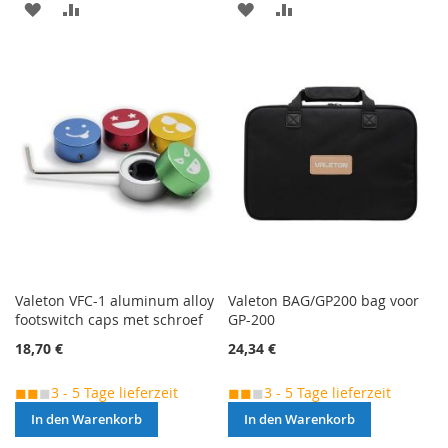
MERKEN
ZUR
MERKEN
ZUR
VERGLEICHSLISTE
VERGLEICHSLISTE
HINZUFÜGEN
HINZUFÜGEN
Valeton VFC-1 aluminum alloy
Valeton BAG/GP200 bag voor
footswitch caps met schroef
GP-200
18,70 €
24,34 €
◼◼
◼
3 - 5 Tage lieferzeit
◼◼
◼
3 - 5 Tage lieferzeit
In den Warenkorb
In den Warenkorb