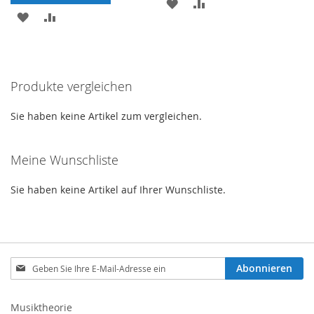
MERKEN
ZUR
MERKEN
ZUR
VERGLEICHSLISTE
VERGLEICHSLISTE
HINZUFÜGEN
HINZUFÜGEN
Produkte vergleichen
Sie haben keine Artikel zum vergleichen.
Meine Wunschliste
Sie haben keine Artikel auf Ihrer Wunschliste.
Melden
Abonnieren
Sie
sich
für
Musiktheorie