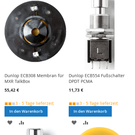
HINZUFÜGEN
HINZUFÜGEN
Dunlop ECB308 Membran für
Dunlop ECB554 Fußschalter
MXR TalkBox
DPDT PCMA
55,42 €
11,73 €
◼◼
◼
3 - 5 Tage lieferzeit
◼◼
◼
3 - 5 Tage lieferzeit
In den Warenkorb
In den Warenkorb
MERKEN
ZUR
MERKEN
ZUR
VERGLEICHSLISTE
VERGLEICHSLISTE