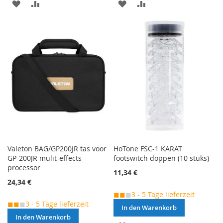
MERKEN
ZUR
MERKEN
ZUR
VERGLEICHSLISTE
VERGLEICHSLISTE
HINZUFÜGEN
HINZUFÜGEN
Valeton BAG/GP200JR tas voor
HoTone FSC-1 KARAT
GP-200JR mulit-effects
footswitch doppen (10 stuks)
processor
11,34 €
24,34 €
◼◼
◼
3 - 5 Tage lieferzeit
◼◼
◼
3 - 5 Tage lieferzeit
In den Warenkorb
In den Warenkorb