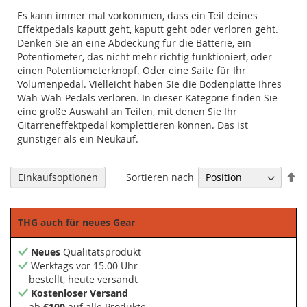
Es kann immer mal vorkommen, dass ein Teil deines
Effektpedals kaputt geht, kaputt geht oder verloren geht.
Denken Sie an eine Abdeckung für die Batterie, ein
Potentiometer, das nicht mehr richtig funktioniert, oder
einen Potentiometerknopf. Oder eine Saite für Ihr
Volumenpedal. Vielleicht haben Sie die Bodenplatte Ihres
Wah-Wah-Pedals verloren. In dieser Kategorie finden Sie
eine große Auswahl an Teilen, mit denen Sie Ihr
Gitarreneffektpedal komplettieren können. Das ist
günstiger als ein Neukauf.
Ab
Sortieren nach
Einkaufsoptionen
so
THG auch für neues Gear
Neues
Qualitätsprodukt
Werktags vor 15.00 Uhr
bestellt, heute versandt
Kostenloser Versand
ab
€100
auf alle Produkte