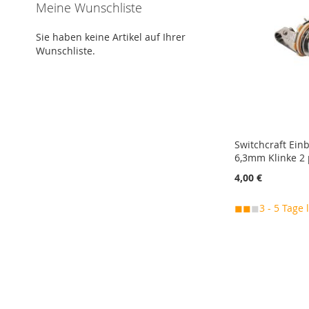
VERGLEICHSLISTE
VERGLEICHSLISTE
VERGLEICHSLISTE
Meine Wunschliste
HINZUFÜGEN
HINZUFÜGEN
HINZUFÜGEN
HINZUFÜGEN
Sie haben keine Artikel auf Ihrer
Wunschliste.
Switchcraft Ein
6,3mm Klinke 2 
4,00 €
◼◼
◼
3 - 5 Tage 
In den Warenkorb
In den Warenkorb
In den Warenkorb
MERKEN
MERKEN
MERKEN
ZUR
ZUR
ZUR
VERGLEICHSLISTE
VERGLEICHSLISTE
VERGLEICHSLISTE