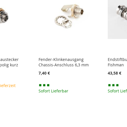
baustecker
Fender-Klinkenausgang
Endstiftb
polig kurz
Chassis-Anschluss 6,3 mm
Fishman
7,40 €
43,58 €
lieferzeit
Sofort Lieferbar
Sofort Lie