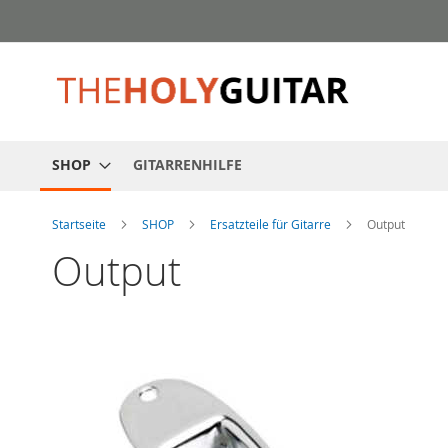
Zum
Inhalt
springen
SHOP
GITARRENHILFE
Startseite
SHOP
Ersatzteile für Gitarre
Output
Output