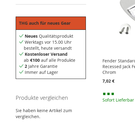
THG auch für neues Gear
Neues
Qualitätsprodukt
Werktags vor 15.00 Uhr
bestellt, heute versandt
Kostenloser Versand
ab
€100
auf alle Produkte
Fender Standard
2
Jahre Garantie
Recessed Jack Fe
Chrom
Immer auf Lager
7,02 €
Produkte vergleichen
In den Warenkorb
Sofort Lieferbar
In den Warenkorb
In den Warenkorb
In den Warenkorb
MERKEN
Sie haben keine Artikel zum
MERKEN
MERKEN
MERKEN
vergleichen.
ZUR
ZUR
ZUR
ZUR
VERGLEICHSLISTE