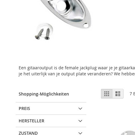
Een gitaaroutput is de female jackplug waar je je gitaark
je het uiterlijk van je output plate veranderen? We hebb
Anzeigen
Liste
Liste
7
E
Shopping-Möglichkeiten
als
PREIS
HERSTELLER
ZUSTAND