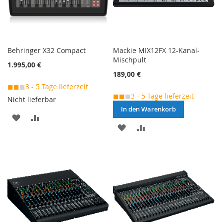
Behringer X32 Compact
Mackie MIX12FX 12-Kanal-
Mischpult
1.995,00 €
189,00 €
◼◼
◼
3 - 5 Tage lieferzeit
◼◼
◼
3 - 5 Tage lieferzeit
Nicht lieferbar
In den Warenkorb
MERKEN
ZUR
MERKEN
ZUR
VERGLEICHSLISTE
VERGLEICHSLISTE
HINZUFÜGEN
HINZUFÜGEN