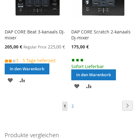
DAP CORE Beat 3-kanaals DJ-
DAP CORE Scratch 2-kanaals
mixer
Dj-mixer
Special
205,00 €
225,00 €
175,00 €
Regular Price
Price
◼◼
◼
3 - 5 Tage lieferzeit
Sofort Lieferbar
In den Warenkorb
In den Warenkorb
MERKEN
ZUR
MERKEN
ZUR
VERGLEICHSLISTE
VERGLEICHSLISTE
HINZUFÜGEN
Seite
Seite
Weite
Sie
Seite
1
2
HINZUFÜGEN
lesen
gerade
Produkte vergleichen
die