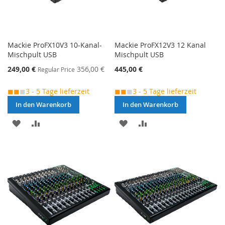
Mackie ProFX10V3 10-Kanal-
Mackie ProFX12V3 12 Kanal
Mischpult USB
Mischpult USB
Special
249,00 €
356,00 €
445,00 €
Regular Price
Price
◼◼
◼
3 - 5 Tage lieferzeit
◼◼
◼
3 - 5 Tage lieferzeit
In den Warenkorb
In den Warenkorb
MERKEN
ZUR
MERKEN
ZUR
VERGLEICHSLISTE
VERGLEICHSLISTE
HINZUFÜGEN
HINZUFÜGEN