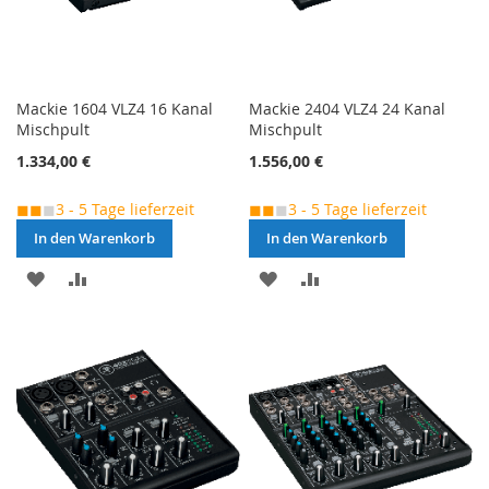
Mackie 1604 VLZ4 16 Kanal
Mackie 2404 VLZ4 24 Kanal
Mischpult
Mischpult
1.334,00 €
1.556,00 €
◼◼
◼
3 - 5 Tage lieferzeit
◼◼
◼
3 - 5 Tage lieferzeit
In den Warenkorb
In den Warenkorb
MERKEN
ZUR
MERKEN
ZUR
VERGLEICHSLISTE
VERGLEICHSLISTE
HINZUFÜGEN
HINZUFÜGEN