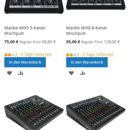
Mackie MIX5 5-Kanal-
Mackie MIX8 8-Kanal-
Mischpult
Mischpult
Special
Special
75,00 €
88,80 €
95,00 €
128,00 €
Regular Price
Regular Price
Price
Price
◼◼
◼
3 - 5 Tage lieferzeit
◼◼
◼
3 - 5 Tage lieferzeit
In den Warenkorb
In den Warenkorb
MERKEN
ZUR
MERKEN
ZUR
VERGLEICHSLISTE
VERGLEICHSLISTE
HINZUFÜGEN
HINZUFÜGEN