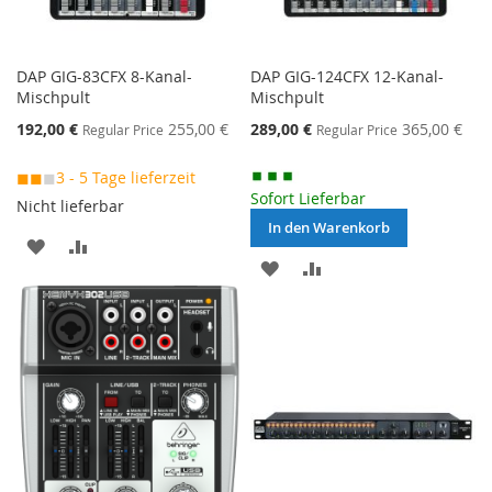
DAP GIG-83CFX 8-Kanal-
DAP GIG-124CFX 12-Kanal-
Mischpult
Mischpult
Special
Special
192,00 €
255,00 €
289,00 €
365,00 €
Regular Price
Regular Price
Price
Price
◼◼
◼
3 - 5 Tage lieferzeit
Sofort Lieferbar
Nicht lieferbar
In den Warenkorb
MERKEN
ZUR
MERKEN
ZUR
VERGLEICHSLISTE
VERGLEICHSLISTE
HINZUFÜGEN
HINZUFÜGEN