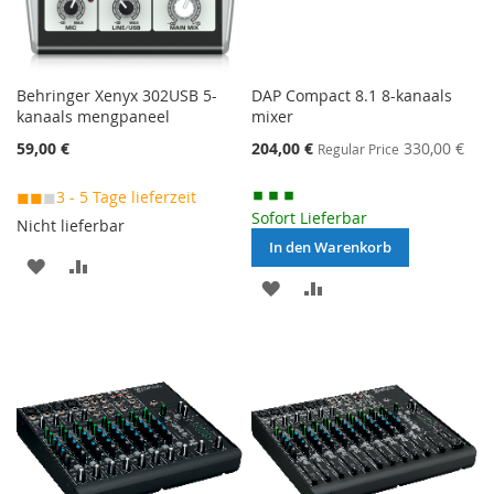
Behringer Xenyx 302USB 5-
DAP Compact 8.1 8-kanaals
kanaals mengpaneel
mixer
Special
59,00 €
204,00 €
330,00 €
Regular Price
Price
◼◼
◼
3 - 5 Tage lieferzeit
Sofort Lieferbar
Nicht lieferbar
In den Warenkorb
MERKEN
ZUR
MERKEN
ZUR
VERGLEICHSLISTE
VERGLEICHSLISTE
HINZUFÜGEN
HINZUFÜGEN