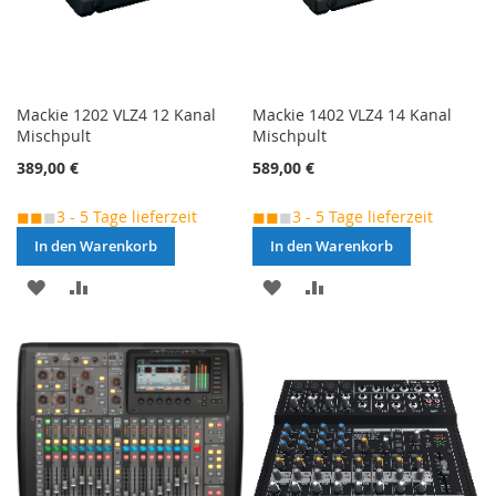
Mackie 1202 VLZ4 12 Kanal
Mackie 1402 VLZ4 14 Kanal
Mischpult
Mischpult
389,00 €
589,00 €
◼◼
◼
3 - 5 Tage lieferzeit
◼◼
◼
3 - 5 Tage lieferzeit
In den Warenkorb
In den Warenkorb
MERKEN
ZUR
MERKEN
ZUR
VERGLEICHSLISTE
VERGLEICHSLISTE
HINZUFÜGEN
HINZUFÜGEN