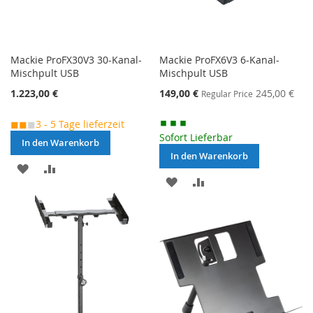
Mackie ProFX30V3 30-Kanal-
Mackie ProFX6V3 6-Kanal-
Mischpult USB
Mischpult USB
Special
1.223,00 €
149,00 €
245,00 €
Regular Price
Price
◼◼
◼
3 - 5 Tage lieferzeit
Sofort Lieferbar
In den Warenkorb
In den Warenkorb
MERKEN
ZUR
MERKEN
ZUR
VERGLEICHSLISTE
VERGLEICHSLISTE
HINZUFÜGEN
HINZUFÜGEN