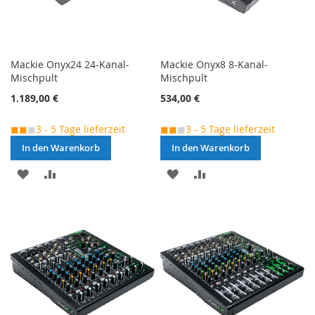
Mackie Onyx24 24-Kanal-
Mackie Onyx8 8-Kanal-
Mischpult
Mischpult
1.189,00 €
534,00 €
◼◼
◼
3 - 5 Tage lieferzeit
◼◼
◼
3 - 5 Tage lieferzeit
In den Warenkorb
In den Warenkorb
MERKEN
ZUR
MERKEN
ZUR
VERGLEICHSLISTE
VERGLEICHSLISTE
HINZUFÜGEN
HINZUFÜGEN