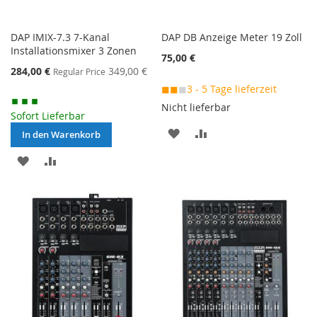
DAP IMIX-7.3 7-Kanal
DAP DB Anzeige Meter 19 Zoll
Installationsmixer 3 Zonen
75,00 €
Special
284,00 €
349,00 €
Regular Price
Price
◼◼
◼
3 - 5 Tage lieferzeit
Nicht lieferbar
Sofort Lieferbar
MERKEN
ZUR
In den Warenkorb
VERGLEICHSLISTE
MERKEN
ZUR
HINZUFÜGEN
VERGLEICHSLISTE
HINZUFÜGEN