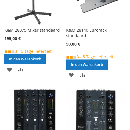
K&M 28075 Mixer standaard
K&M 28140 Eurorack
standaard
195,00 €
50,00 €
◼◼
◼
3 - 5 Tage lieferzeit
◼◼
◼
3 - 5 Tage lieferzeit
In den Warenkorb
In den Warenkorb
MERKEN
ZUR
MERKEN
ZUR
VERGLEICHSLISTE
VERGLEICHSLISTE
HINZUFÜGEN
HINZUFÜGEN