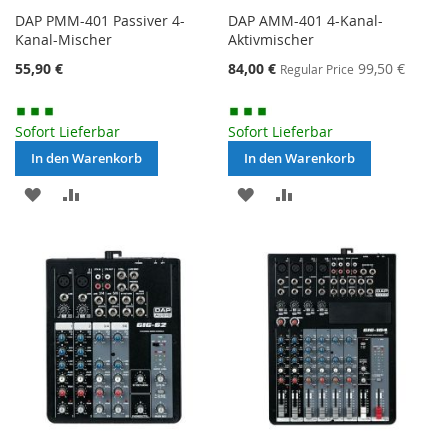
DAP PMM-401 Passiver 4-
DAP AMM-401 4-Kanal-
Kanal-Mischer
Aktivmischer
Special
55,90 €
84,00 €
99,50 €
Regular Price
Price
Sofort Lieferbar
Sofort Lieferbar
In den Warenkorb
In den Warenkorb
MERKEN
ZUR
MERKEN
ZUR
VERGLEICHSLISTE
VERGLEICHSLISTE
HINZUFÜGEN
HINZUFÜGEN