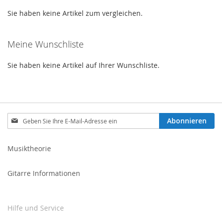
Seite
Sie haben keine Artikel zum vergleichen.
Meine Wunschliste
Sie haben keine Artikel auf Ihrer Wunschliste.
Melden
Abonnieren
Sie
sich
für
Musiktheorie
unseren
Newsletter
Gitarre Informationen
an:
Hilfe und Service