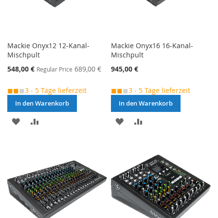
Mackie Onyx12 12-Kanal-
Mackie Onyx16 16-Kanal-
Mischpult
Mischpult
Special
548,00 €
689,00 €
945,00 €
Regular Price
Price
◼◼
◼
3 - 5 Tage lieferzeit
◼◼
◼
3 - 5 Tage lieferzeit
In den Warenkorb
In den Warenkorb
MERKEN
ZUR
MERKEN
ZUR
VERGLEICHSLISTE
VERGLEICHSLISTE
HINZUFÜGEN
HINZUFÜGEN