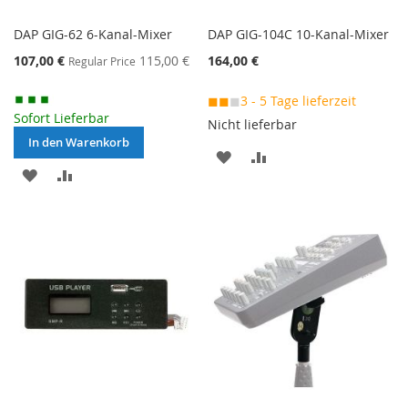
DAP GIG-62 6-Kanal-Mixer
DAP GIG-104C 10-Kanal-Mixer
Special
107,00 €
115,00 €
164,00 €
Regular Price
Price
◼◼
◼
3 - 5 Tage lieferzeit
Sofort Lieferbar
Nicht lieferbar
In den Warenkorb
MERKEN
ZUR
MERKEN
ZUR
VERGLEICHSLISTE
VERGLEICHSLISTE
HINZUFÜGEN
HINZUFÜGEN