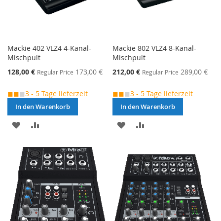
Mackie 402 VLZ4 4-Kanal-
Mackie 802 VLZ4 8-Kanal-
Mischpult
Mischpult
Special
Special
128,00 €
173,00 €
212,00 €
289,00 €
Regular Price
Regular Price
Price
Price
◼◼
◼
3 - 5 Tage lieferzeit
◼◼
◼
3 - 5 Tage lieferzeit
In den Warenkorb
In den Warenkorb
MERKEN
ZUR
MERKEN
ZUR
VERGLEICHSLISTE
VERGLEICHSLISTE
HINZUFÜGEN
HINZUFÜGEN