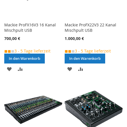
Mackie ProFX16V3 16 Kanal
Mackie ProFX22V3 22 Kanal
Mischpult USB
Mischpult USB
700,00 €
1.000,00 €
◼◼
◼
3 - 5 Tage lieferzeit
◼◼
◼
3 - 5 Tage lieferzeit
In den Warenkorb
In den Warenkorb
MERKEN
ZUR
MERKEN
ZUR
VERGLEICHSLISTE
VERGLEICHSLISTE
HINZUFÜGEN
HINZUFÜGEN