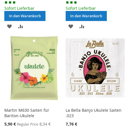
Sofort Lieferbar
Sofort Lieferbar
In den Warenkorb
In den Warenkorb
MERKEN
ZUR
MERKEN
ZUR
VERGLEICHSLISTE
VERGLEICHSLISTE
HINZUFÜGEN
HINZUFÜGEN
Martin M630 Saiten für
La Bella Banjo Ukulele Saiten
Bariton-Ukulele
.023
Special
5,90 €
8,34 €
7,76 €
Regular Price
Price