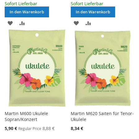
Sofort Lieferbar
Sofort Lieferbar
In den Warenkorb
In den Warenkorb
MERKEN
ZUR
MERKEN
ZUR
VERGLEICHSLISTE
VERGLEICHSLISTE
HINZUFÜGEN
HINZUFÜGEN
Martin M600 Ukulele
Martin M620 Saiten für Tenor-
Sopran/Konzert
Ukulele
Special
5,90 €
8,88 €
8,34 €
Regular Price
Price