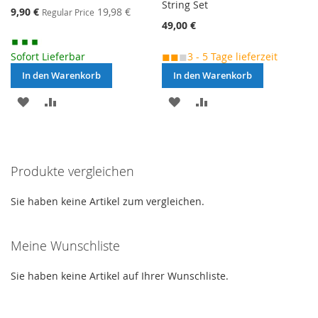
String Set
Special
9,90 €
19,98 €
Regular Price
Price
49,00 €
Sofort Lieferbar
◼◼
◼
3 - 5 Tage lieferzeit
In den Warenkorb
In den Warenkorb
MERKEN
ZUR
MERKEN
ZUR
VERGLEICHSLISTE
VERGLEICHSLISTE
HINZUFÜGEN
HINZUFÜGEN
Produkte vergleichen
Sie haben keine Artikel zum vergleichen.
Meine Wunschliste
Sie haben keine Artikel auf Ihrer Wunschliste.