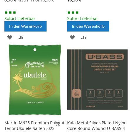
Regular Price
Price
Sofort Lieferbar
Sofort Lieferbar
In den Warenkorb
In den Warenkorb
MERKEN
ZUR
MERKEN
ZUR
VERGLEICHSLISTE
VERGLEICHSLISTE
HINZUFÜGEN
HINZUFÜGEN
Martin M625 Premium Polygut
Kala Metal Silver-Plated Nylon
Tenor Ukulele Saiten .023
Core Round Wound U-BASS 4