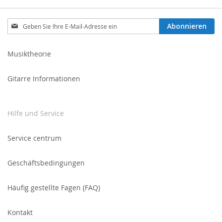
Melden
Abonnieren
Sie
sich
für
Musiktheorie
unseren
Newsletter
Gitarre Informationen
an:
Hilfe und Service
Service centrum
Geschäftsbedingungen
Häufig gestellte Fagen (FAQ)
Kontakt