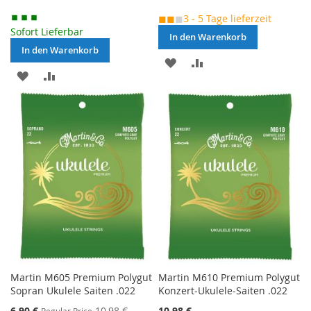
◼◼
◼
3 - 5 Tage lieferzeit
Sofort Lieferbar
In den Warenkorb
In den Warenkorb
MERKEN
ZUR
MERKEN
ZUR
VERGLEICHSLISTE
VERGLEICHSLISTE
HINZUFÜGEN
HINZUFÜGEN
Martin M605 Premium Polygut
Martin M610 Premium Polygut
Sopran Ukulele Saiten .022
Konzert-Ukulele-Saiten .022
Special
6,90 €
10,98 €
10,98 €