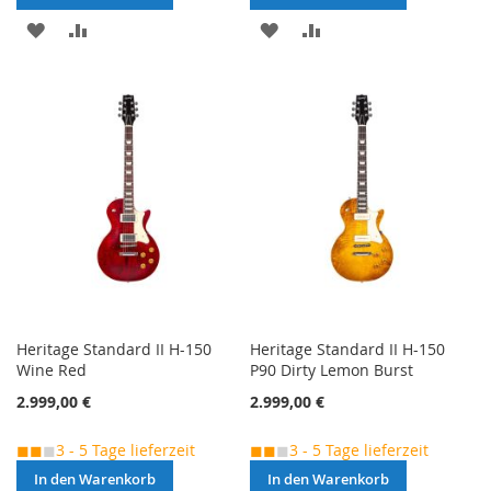
MERKEN
ZUR
MERKEN
ZUR
VERGLEICHSLISTE
VERGLEICHSLISTE
HINZUFÜGEN
HINZUFÜGEN
Heritage Standard II H-150
Heritage Standard II H-150
Wine Red
P90 Dirty Lemon Burst
2.999,00 €
2.999,00 €
◼◼
◼
3 - 5 Tage lieferzeit
◼◼
◼
3 - 5 Tage lieferzeit
In den Warenkorb
In den Warenkorb