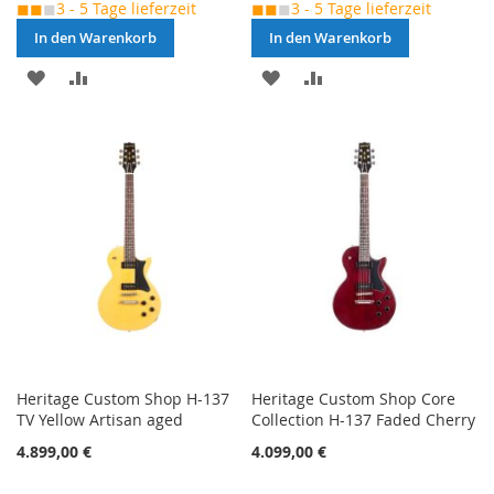
◼◼
◼
3 - 5 Tage lieferzeit
◼◼
◼
3 - 5 Tage lieferzeit
In den Warenkorb
In den Warenkorb
MERKEN
ZUR
MERKEN
ZUR
VERGLEICHSLISTE
VERGLEICHSLISTE
HINZUFÜGEN
HINZUFÜGEN
Heritage Custom Shop H-137
Heritage Custom Shop Core
TV Yellow Artisan aged
Collection H-137 Faded Cherry
4.899,00 €
4.099,00 €