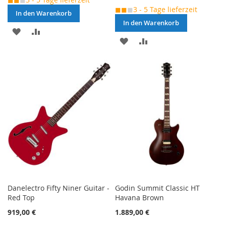
◼◼
◼
3 - 5 Tage lieferzeit
In den Warenkorb
In den Warenkorb
MERKEN
ZUR
MERKEN
ZUR
VERGLEICHSLISTE
VERGLEICHSLISTE
HINZUFÜGEN
HINZUFÜGEN
Danelectro Fifty Niner Guitar -
Godin Summit Classic HT
Red Top
Havana Brown
919,00 €
1.889,00 €