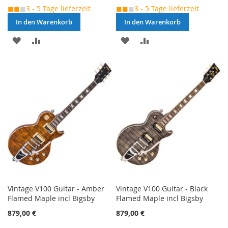
◼◼
◼
3 - 5 Tage lieferzeit
◼◼
◼
3 - 5 Tage lieferzeit
In den Warenkorb
In den Warenkorb
MERKEN
ZUR
MERKEN
ZUR
VERGLEICHSLISTE
VERGLEICHSLISTE
HINZUFÜGEN
HINZUFÜGEN
Vintage V100 Guitar - Amber
Vintage V100 Guitar - Black
Flamed Maple incl Bigsby
Flamed Maple incl Bigsby
879,00 €
879,00 €