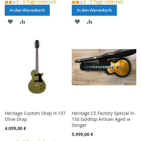
◼◼
◼
3 - 5 Tage lieferzeit
◼◼
◼
3 - 5 Tage lieferzeit
In den Warenkorb
In den Warenkorb
MERKEN
ZUR
MERKEN
ZUR
VERGLEICHSLISTE
VERGLEICHSLISTE
HINZUFÜGEN
HINZUFÜGEN
Heritage Custom Shop H-137
Heritage CS Factory Special H-
Olive Drap
150 Goldtop Artisan Aged w
Stinger
4.099,00 €
5.999,00 €