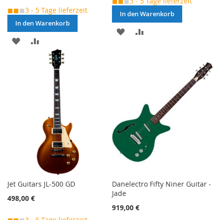
◼◼
◼
3 - 5 Tage lieferzeit
◼◼
◼
3 - 5 Tage lieferzeit
In den Warenkorb
In den Warenkorb
MERKEN
ZUR
MERKEN
ZUR
VERGLEICHSLISTE
VERGLEICHSLISTE
HINZUFÜGEN
HINZUFÜGEN
Jet Guitars JL-500 GD
Danelectro Fifty Niner Guitar -
Jade
498,00 €
919,00 €
◼◼
◼
3 - 5 Tage lieferzeit