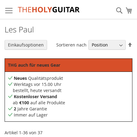
Zum
Inhalt
Sear
Me
springen
Les Paul
Ab
Sortieren nach
Einkaufsoptionen
so
THG auch für neues Gear
Neues
Qualitätsprodukt
Werktags vor 15.00 Uhr
bestellt, heute versandt
Kostenloser Versand
ab
€100
auf alle Produkte
2
Jahre Garantie
Immer auf Lager
Artikel
1
-
36
von
37