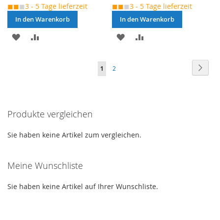
◼◼
◼
3 - 5 Tage lieferzeit
◼◼
◼
3 - 5 Tage lieferzeit
In den Warenkorb
In den Warenkorb
MERKEN
ZUR
MERKEN
ZUR
VERGLEICHSLISTE
VERGLEICHSLISTE
Seite
Seite
Weite
Sie
Seite
1
2
HINZUFÜGEN
HINZUFÜGEN
lesen
gerade
Produkte vergleichen
die
Seite
Sie haben keine Artikel zum vergleichen.
Meine Wunschliste
Sie haben keine Artikel auf Ihrer Wunschliste.