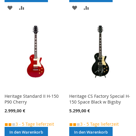
MERKEN
ZUR
MERKEN
ZUR
VERGLEICHSLISTE
VERGLEICHSLISTE
HINZUFÜGEN
HINZUFÜGEN
Heritage Standard II H-150
Heritage CS Factory Special H-
P90 Cherry
150 Space Black w Bigsby
2.999,00 €
5.299,00 €
◼◼
◼
3 - 5 Tage lieferzeit
◼◼
◼
3 - 5 Tage lieferzeit
In den Warenkorb
In den Warenkorb