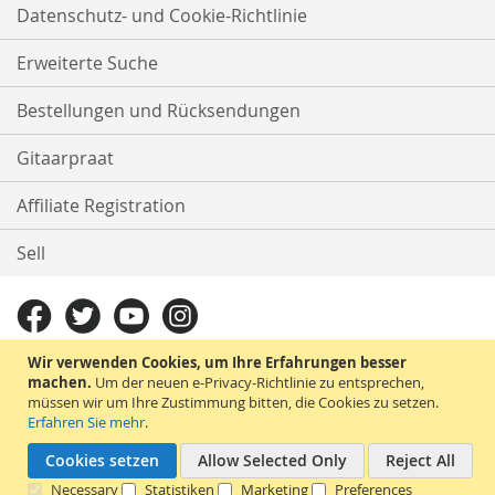
Datenschutz- und Cookie-Richtlinie
Erweiterte Suche
Bestellungen und Rücksendungen
Gitaarpraat
Affiliate Registration
Sell
Wir verwenden Cookies, um Ihre Erfahrungen besser
machen.
Um der neuen e-Privacy-Richtlinie zu entsprechen,
müssen wir um Ihre Zustimmung bitten, die Cookies zu setzen.
Erfahren Sie mehr
.
Cookies setzen
Allow Selected Only
Reject All
Necessary
Statistiken
Marketing
Preferences
Copyright © 2024 TheHolyGuitar.de