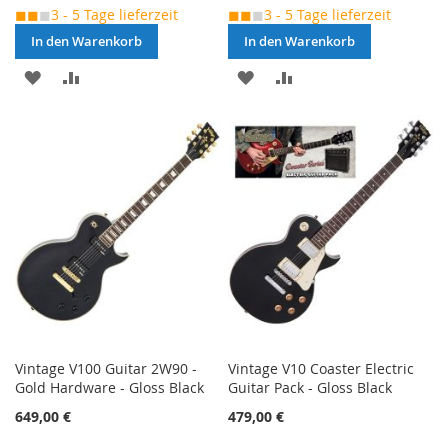
◼◼
◼
3 - 5 Tage lieferzeit
◼◼
◼
3 - 5 Tage lieferzeit
In den Warenkorb
In den Warenkorb
MERKEN
ZUR
MERKEN
ZUR
VERGLEICHSLISTE
VERGLEICHSLISTE
HINZUFÜGEN
HINZUFÜGEN
Vintage V100 Guitar 2W90 -
Vintage V10 Coaster Electric
Gold Hardware - Gloss Black
Guitar Pack - Gloss Black
649,00 €
479,00 €