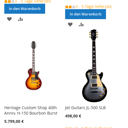
◼◼
◼
3 - 5 Tage lieferzeit
◼◼
◼
3 - 5 Tage lieferzeit
In den Warenkorb
In den Warenkorb
MERKEN
ZUR
MERKEN
ZUR
VERGLEICHSLISTE
VERGLEICHSLISTE
HINZUFÜGEN
HINZUFÜGEN
Heritage Custom Shop 40th
Jet Guitars JL-500 SLB
Anniv. H-150 Bourbon Burst
498,00 €
5.799,00 €