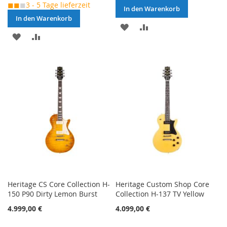
◼◼
◼
3 - 5 Tage lieferzeit
In den Warenkorb
In den Warenkorb
MERKEN
ZUR
MERKEN
ZUR
VERGLEICHSLISTE
VERGLEICHSLISTE
HINZUFÜGEN
HINZUFÜGEN
Heritage CS Core Collection H-
Heritage Custom Shop Core
150 P90 Dirty Lemon Burst
Collection H-137 TV Yellow
4.999,00 €
4.099,00 €