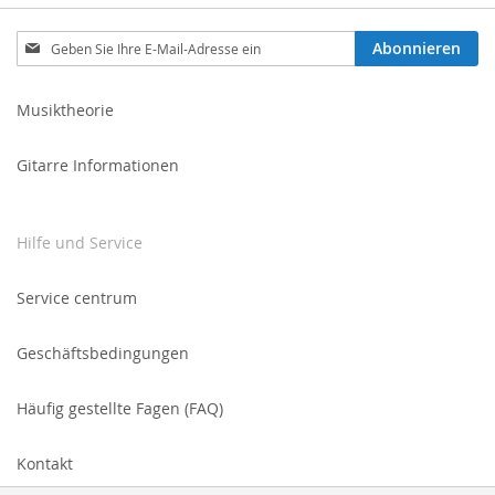
Melden
Abonnieren
Sie
sich
für
Musiktheorie
unseren
Newsletter
Gitarre Informationen
an:
Hilfe und Service
Service centrum
Geschäftsbedingungen
Häufig gestellte Fagen (FAQ)
Kontakt