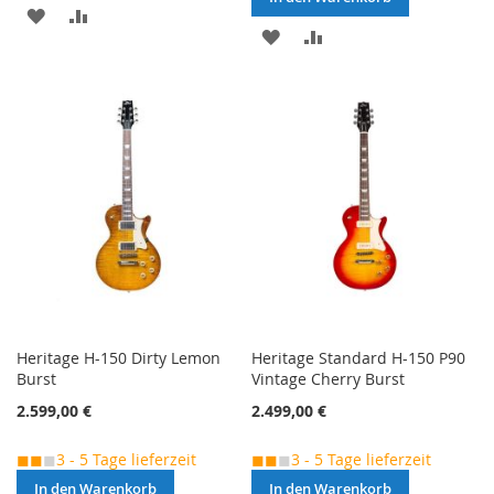
MERKEN
ZUR
MERKEN
ZUR
VERGLEICHSLISTE
VERGLEICHSLISTE
HINZUFÜGEN
HINZUFÜGEN
Heritage H-150 Dirty Lemon
Heritage Standard H-150 P90
Burst
Vintage Cherry Burst
2.599,00 €
2.499,00 €
◼◼
◼
3 - 5 Tage lieferzeit
◼◼
◼
3 - 5 Tage lieferzeit
In den Warenkorb
In den Warenkorb