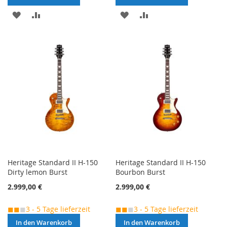
MERKEN
ZUR
MERKEN
ZUR
VERGLEICHSLISTE
VERGLEICHSLISTE
HINZUFÜGEN
HINZUFÜGEN
Heritage Standard II H-150
Heritage Standard II H-150
Dirty lemon Burst
Bourbon Burst
2.999,00 €
2.999,00 €
◼◼
◼
3 - 5 Tage lieferzeit
◼◼
◼
3 - 5 Tage lieferzeit
In den Warenkorb
In den Warenkorb