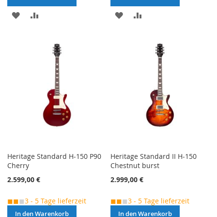
MERKEN
ZUR
MERKEN
ZUR
VERGLEICHSLISTE
VERGLEICHSLISTE
HINZUFÜGEN
HINZUFÜGEN
Heritage Standard H-150 P90
Heritage Standard II H-150
Cherry
Chestnut burst
2.599,00 €
2.999,00 €
◼◼
◼
3 - 5 Tage lieferzeit
◼◼
◼
3 - 5 Tage lieferzeit
In den Warenkorb
In den Warenkorb