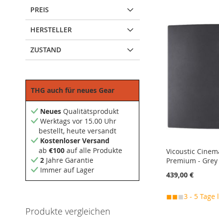
PREIS
HERSTELLER
ZUSTAND
THG auch für neues Gear
Neues
Qualitätsprodukt
Werktags vor 15.00 Uhr
bestellt, heute versandt
Kostenloser Versand
ab
€100
auf alle Produkte
Vicoustic Cine
2
Jahre Garantie
Premium - Grey
Immer auf Lager
439,00 €
◼◼
◼
3 - 5 Tage 
In den Warenkorb
In den Warenkorb
In den Warenkorb
In den Warenkorb
Produkte vergleichen