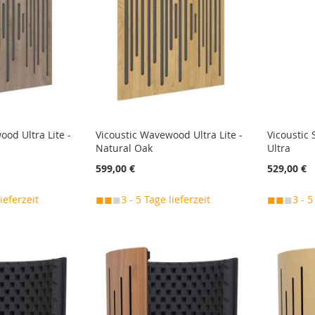
ood Ultra Lite -
Vicoustic Wavewood Ultra Lite -
Vicoustic
Natural Oak
Ultra
599,00 €
529,00 €
lieferzeit
◼◼
◼
3 - 5 Tage lieferzeit
◼◼
◼
3 - 5