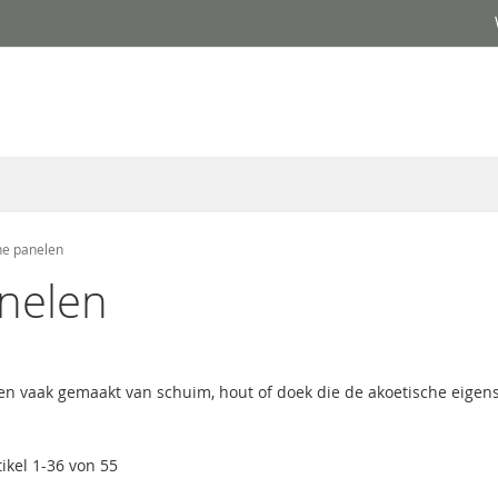
he panelen
anelen
uren vaak gemaakt van schuim, hout of doek die de akoetische eig
tikel
1
-
36
von
55