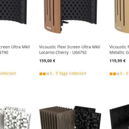
Screen Ultra MkII
Vicoustic Flexi Screen Ultra MkII
Vicoustic 
4790
Locarno Cherry - U04792
Metallic 
159,00 €
119,99 €
lieferzeit
◼◼
◼
3 - 5 Tage lieferzeit
◼◼
◼
3 - 5