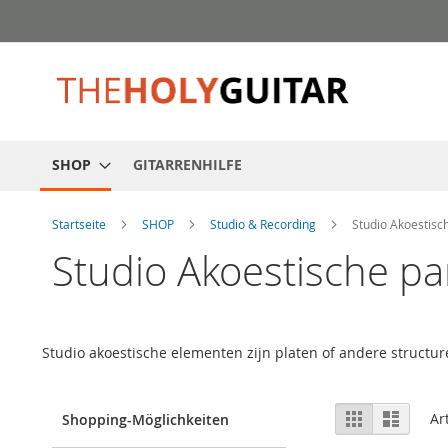
Zum
Inhalt
springen
SHOP
GITARRENHILFE
Startseite
SHOP
Studio & Recording
Studio Akoestisc
Studio Akoestische p
Studio akoestische elementen zijn platen of andere struct
Anzeigen
Liste
Liste
Ar
Shopping-Möglichkeiten
als