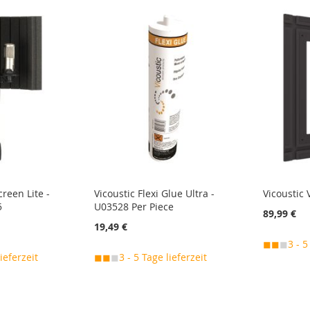
creen Lite -
Vicoustic Flexi Glue Ultra -
Vicoustic 
5
U03528 Per Piece
89,99 €
19,49 €
◼◼
◼
3 - 5
lieferzeit
◼◼
◼
3 - 5 Tage lieferzeit