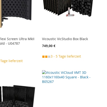
Flexi Screen Ultra MkII
Vicoustic VicStudio Box Black
Gold - U04787
749,00 €
◼◼
◼
3 - 5 Tage lieferzeit
 Tage lieferzeit