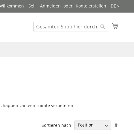
Sprache
Willkommen
Sell
Anmelden
Konto erstellen
DE
Mein W
Search
Search
enschappen van een ruimte verbeteren.
Abstei
Sortieren nach
sortier