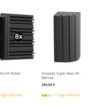
Mix Kit Pulsar -
Vicoustic Super Bass 90 -
B00144
269,00 €
 Tage lieferzeit
◼◼
◼
3 - 5 Tage lieferzeit