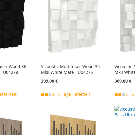
fuser Wood 36
Vicoustic Multifuser Wood 36
Vicoustic
 - U04278
MkII White Mate - U04276
MkII Whit
299,00 €
369,00 €
lieferzeit
◼◼
◼
3 - 5 Tage lieferzeit
◼◼
◼
3 - 5