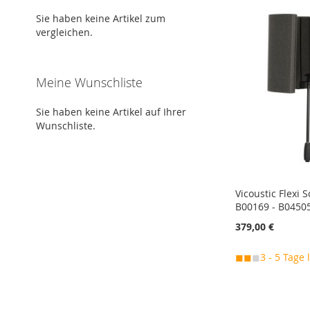
MERKEN
MERKEN
MERKEN
MERKEN
Sie haben keine Artikel zum
ZUR
ZUR
ZUR
ZUR
vergleichen.
VERGLEICHSLISTE
VERGLEICHSLISTE
VERGLEICHSLISTE
VERGLEICHSLISTE
HINZUFÜGEN
HINZUFÜGEN
HINZUFÜGEN
HINZUFÜGEN
Meine Wunschliste
Sie haben keine Artikel auf Ihrer
Wunschliste.
Vicoustic Flexi S
B00169 - B0450
379,00 €
In den Warenkorb
◼◼
◼
3 - 5 Tage 
In den Warenkorb
In den Warenkorb
In den Warenkorb
MERKEN
MERKEN
MERKEN
MERKEN
ZUR