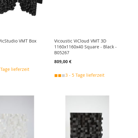
 VicStudio VMT Box
Vicoustic ViCloud VMT 3D
1160x1160x40 Square - Black -
B05267
€
809,00 €
 Tage lieferzeit
◼◼
◼
3 - 5 Tage lieferzeit