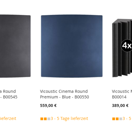
ma Round
Vicoustic Cinema Round
Vicoustic 
 - B00545
Premium - Blue - B00550
B00014
559,00 €
389,00 €
lieferzeit
◼◼
◼
3 - 5 Tage lieferzeit
◼◼
◼
3 - 5