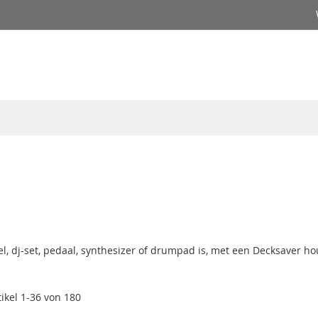
 dj-set, pedaal, synthesizer of drumpad is, met een Decksaver houd
tikel
1
-
36
von
180