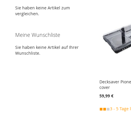
MERKEN
MERKEN
MERKEN
MERKEN
Sie haben keine Artikel zum
ZUR
ZUR
ZUR
ZUR
vergleichen.
VERGLEICHSLISTE
VERGLEICHSLISTE
VERGLEICHSLISTE
VERGLEICHSLISTE
HINZUFÜGEN
HINZUFÜGEN
HINZUFÜGEN
HINZUFÜGEN
Meine Wunschliste
Sie haben keine Artikel auf Ihrer
Wunschliste.
Decksaver Pione
cover
59,99 €
◼◼
◼
3 - 5 Tage 
In den Warenkorb
In den Warenkorb
In den Warenkorb
In den Warenkorb
MERKEN
MERKEN
MERKEN
MERKEN