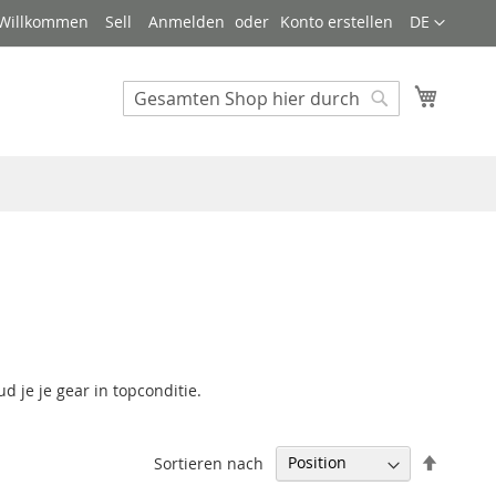
Sprache
Willkommen
Sell
Anmelden
Konto erstellen
DE
Mein W
Search
Search
 je je gear in topconditie.
Abstei
Sortieren nach
sortier