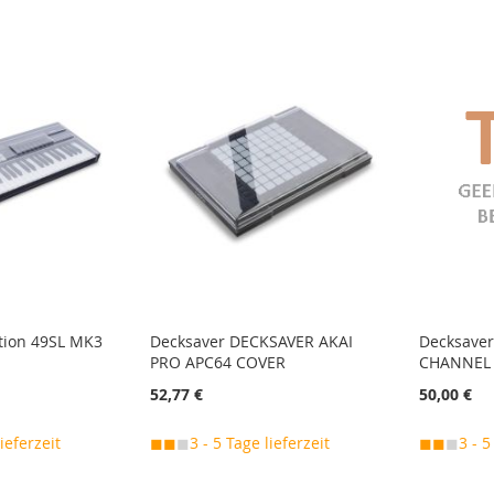
tion 49SL MK3
Decksaver DECKSAVER AKAI
Decksave
PRO APC64 COVER
CHANNEL
52,77 €
50,00 €
lieferzeit
◼◼
◼
3 - 5 Tage lieferzeit
◼◼
◼
3 - 5