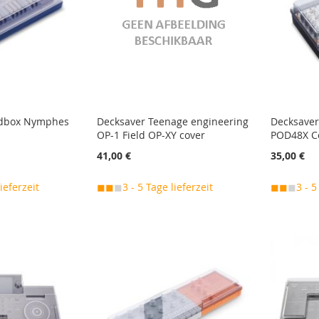
adbox Nymphes
Decksaver Teenage engineering
Decksave
OP-1 Field OP-XY cover
POD48X C
41,00 €
35,00 €
lieferzeit
◼◼
◼
3 - 5 Tage lieferzeit
◼◼
◼
3 - 5