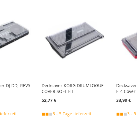
er DJ DDJ-REV5
Decksaver KORG DRUMLOGUE
Decksaver
COVER SOFT-FIT
E-4 Cover
52,77 €
33,99 €
lieferzeit
◼◼
◼
3 - 5 Tage lieferzeit
◼◼
◼
3 - 5