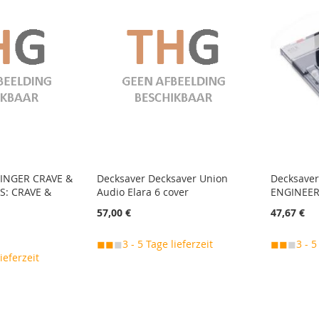
RINGER CRAVE &
Decksaver Decksaver Union
Decksave
S: CRAVE &
Audio Elara 6 cover
ENGINEERI
57,00 €
47,67 €
◼◼
◼
3 - 5 Tage lieferzeit
◼◼
◼
3 - 5
lieferzeit