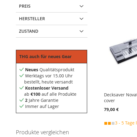
PREIS
HERSTELLER
ZUSTAND
THG auch für neues Gear
Neues
Qualitätsprodukt
Werktags vor 15.00 Uhr
bestellt, heute versandt
Kostenloser Versand
ab
€100
auf alle Produkte
Decksaver Nova
2
Jahre Garantie
cover
Immer auf Lager
79,00 €
◼◼
◼
3 - 5 Tage 
In den Warenkorb
In den Warenkorb
In den Warenkorb
In den Warenkorb
Produkte vergleichen