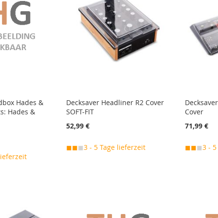
dbox Hades &
Decksaver Headliner R2 Cover
Decksaver
ts: Hades &
SOFT-FIT
Cover
52,99 €
71,99 €
◼◼
◼
3 - 5 Tage lieferzeit
◼◼
◼
3 - 5
lieferzeit