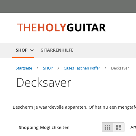
Zum
Inhalt
springen
SHOP
GITARRENHILFE
Startseite
SHOP
Cases Taschen Koffer
Decksaver
Decksaver
Bescherm je waardevolle apparaten. Of het nu een mengtafel,
Anzeigen
Liste
Liste
Ar
Shopping-Möglichkeiten
als