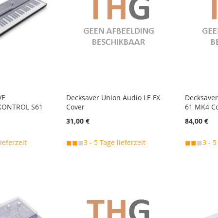
VE
Decksaver Union Audio LE FX
Decksaver
KONTROL S61
Cover
61 MK4 C
31,00 €
84,00 €
lieferzeit
◼◼
◼
3 - 5 Tage lieferzeit
◼◼
◼
3 - 5