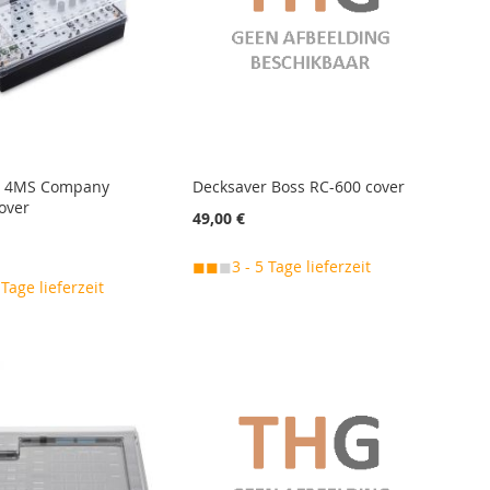
r 4MS Company
Decksaver Boss RC-600 cover
over
49,00 €
◼◼
◼
3 - 5 Tage lieferzeit
 Tage lieferzeit