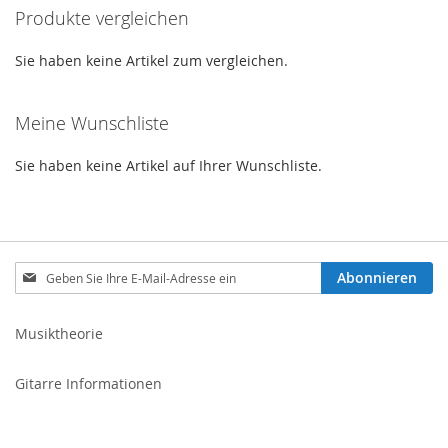
Produkte vergleichen
Sie haben keine Artikel zum vergleichen.
Meine Wunschliste
Sie haben keine Artikel auf Ihrer Wunschliste.
Melden
Abonnieren
Sie
sich
für
Musiktheorie
unseren
Newsletter
Gitarre Informationen
an: