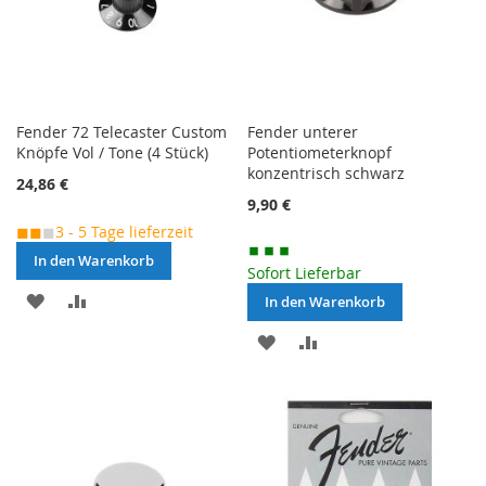
Fender 72 Telecaster Custom
Fender unterer
Knöpfe Vol / Tone (4 Stück)
Potentiometerknopf
konzentrisch schwarz
24,86 €
9,90 €
◼◼
◼
3 - 5 Tage lieferzeit
In den Warenkorb
Sofort Lieferbar
MERKEN
ZUR
In den Warenkorb
VERGLEICHSLISTE
MERKEN
ZUR
HINZUFÜGEN
VERGLEICHSLISTE
HINZUFÜGEN