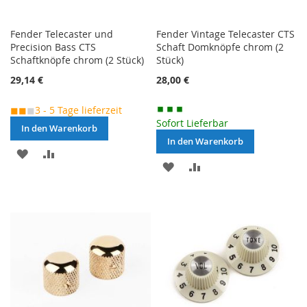
Fender Telecaster und
Fender Vintage Telecaster CTS
Precision Bass CTS
Schaft Domknöpfe chrom (2
Schaftknöpfe chrom (2 Stück)
Stück)
29,14 €
28,00 €
◼◼
◼
3 - 5 Tage lieferzeit
Sofort Lieferbar
In den Warenkorb
In den Warenkorb
MERKEN
ZUR
MERKEN
ZUR
VERGLEICHSLISTE
VERGLEICHSLISTE
HINZUFÜGEN
HINZUFÜGEN