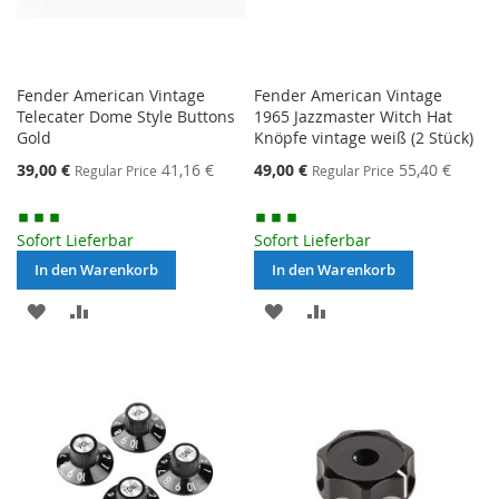
Fender American Vintage
Fender American Vintage
Telecater Dome Style Buttons
1965 Jazzmaster Witch Hat
Gold
Knöpfe vintage weiß (2 Stück)
Special
Special
39,00 €
41,16 €
49,00 €
55,40 €
Regular Price
Regular Price
Price
Price
Sofort Lieferbar
Sofort Lieferbar
In den Warenkorb
In den Warenkorb
MERKEN
ZUR
MERKEN
ZUR
VERGLEICHSLISTE
VERGLEICHSLISTE
HINZUFÜGEN
HINZUFÜGEN