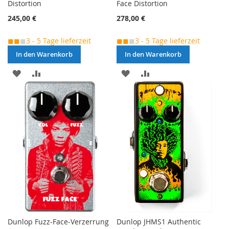
Distortion
Face Distortion
245,00 €
278,00 €
◼◼
◼
3 - 5 Tage lieferzeit
◼◼
◼
3 - 5 Tage lieferzeit
In den Warenkorb
In den Warenkorb
MERKEN
ZUR
MERKEN
ZUR
VERGLEICHSLISTE
VERGLEICHSLISTE
HINZUFÜGEN
HINZUFÜGEN
Dunlop Fuzz-Face-Verzerrung
Dunlop JHMS1 Authentic