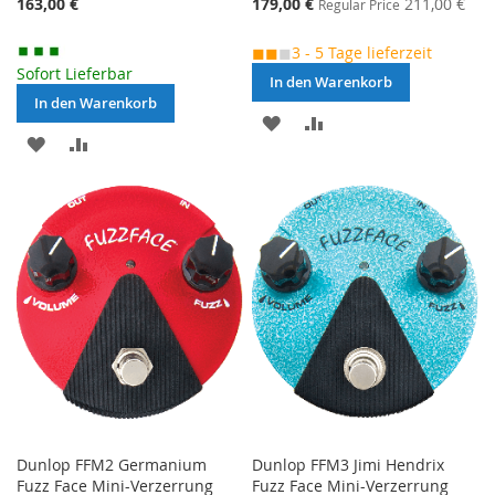
Special
163,00 €
179,00 €
211,00 €
Regular Price
Price
◼◼
◼
3 - 5 Tage lieferzeit
Sofort Lieferbar
In den Warenkorb
In den Warenkorb
MERKEN
ZUR
MERKEN
ZUR
VERGLEICHSLISTE
VERGLEICHSLISTE
HINZUFÜGEN
HINZUFÜGEN
Dunlop FFM2 Germanium
Dunlop FFM3 Jimi Hendrix
Fuzz Face Mini-Verzerrung
Fuzz Face Mini-Verzerrung