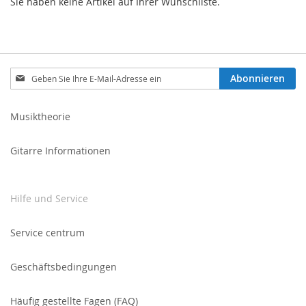
Sie haben keine Artikel auf Ihrer Wunschliste.
Melden
Abonnieren
Sie
sich
für
Musiktheorie
unseren
Newsletter
Gitarre Informationen
an:
Hilfe und Service
Service centrum
Geschäftsbedingungen
Häufig gestellte Fagen (FAQ)