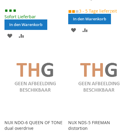
Price
◼◼
◼
3 - 5 Tage lieferzeit
Sofort Lieferbar
In den Warenkorb
In den Warenkorb
MERKEN
ZUR
MERKEN
ZUR
VERGLEICHSLISTE
VERGLEICHSLISTE
HINZUFÜGEN
HINZUFÜGEN
NUX NDO-6 QUEEN OF TONE
NUX NDS-5 FIREMAN
dual overdrive
distortion