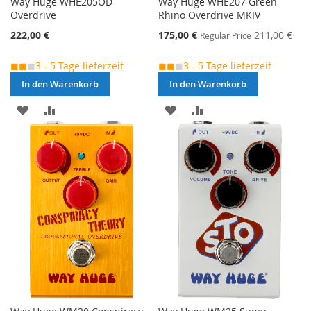
Way Huge WHE205OD
Way Huge WHE207 Green
Overdrive
Rhino Overdrive MKIV
Special
222,00 €
175,00 €
211,00 €
Regular Price
Price
◼◼
◼
3 - 5 Tage lieferzeit
◼◼
◼
3 - 5 Tage lieferzeit
In den Warenkorb
In den Warenkorb
MERKEN
ZUR
MERKEN
ZUR
VERGLEICHSLISTE
VERGLEICHSLISTE
HINZUFÜGEN
HINZUFÜGEN