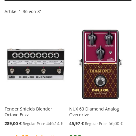
Artikel
1
-
36
von
81
Fender Shields Blender
NUX 63 Diamond Analog
Octave Fuzz
Overdrive
Special
Special
289,00 €
446,14 €
45,97 €
56,00 €
Regular Price
Regular Price
Price
Price