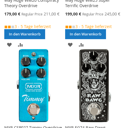
Way Huge WM20 Conspiracy
Way Huge WM25 Super
Theory Overdrive
Terrific Overdrive
Special
Special
179,00 €
211,00 €
199,00 €
245,00 €
Regular Price
Regular Price
Price
Price
◼◼
◼
3 - 5 Tage lieferzeit
◼◼
◼
3 - 5 Tage lieferzeit
In den Warenkorb
In den Warenkorb
MERKEN
ZUR
MERKEN
ZUR
VERGLEICHSLISTE
VERGLEICHSLISTE
HINZUFÜGEN
HINZUFÜGEN
MXR CSP027 Timmy Overdrive
MXR EG74 Raw Dawg