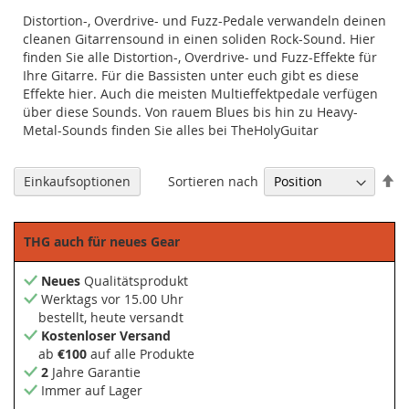
Distortion-, Overdrive- und Fuzz-Pedale verwandeln deinen
cleanen Gitarrensound in einen soliden Rock-Sound. Hier
finden Sie alle Distortion-, Overdrive- und Fuzz-Effekte für
Ihre Gitarre. Für die Bassisten unter euch gibt es diese
Effekte hier. Auch die meisten Multieffektpedale verfügen
über diese Sounds. Von rauem Blues bis hin zu Heavy-
Metal-Sounds finden Sie alles bei TheHolyGuitar
Ab
Sortieren nach
Einkaufsoptionen
so
THG auch für neues Gear
Neues
Qualitätsprodukt
Werktags vor 15.00 Uhr
bestellt, heute versandt
Kostenloser Versand
ab
€100
auf alle Produkte
2
Jahre Garantie
Immer auf Lager