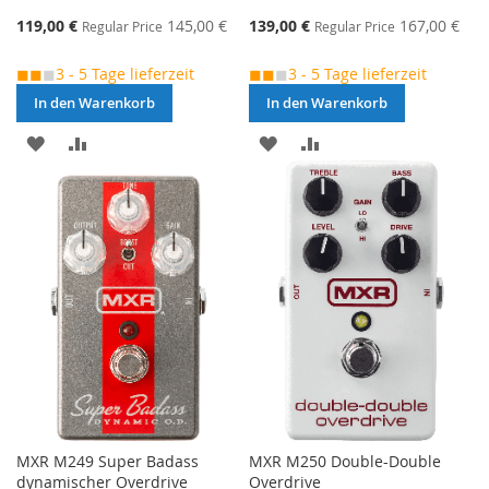
Special
Special
119,00 €
145,00 €
139,00 €
167,00 €
Regular Price
Regular Price
Price
Price
◼◼
◼
3 - 5 Tage lieferzeit
◼◼
◼
3 - 5 Tage lieferzeit
In den Warenkorb
In den Warenkorb
MERKEN
ZUR
MERKEN
ZUR
VERGLEICHSLISTE
VERGLEICHSLISTE
HINZUFÜGEN
HINZUFÜGEN
MXR M249 Super Badass
MXR M250 Double-Double
dynamischer Overdrive
Overdrive