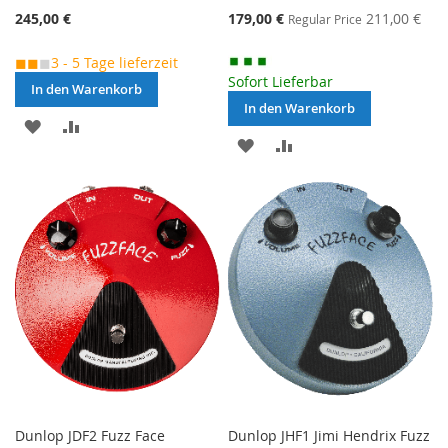
Special
245,00 €
179,00 €
211,00 €
Regular Price
Price
◼◼
◼
3 - 5 Tage lieferzeit
Sofort Lieferbar
In den Warenkorb
In den Warenkorb
MERKEN
ZUR
MERKEN
ZUR
VERGLEICHSLISTE
VERGLEICHSLISTE
HINZUFÜGEN
HINZUFÜGEN
Dunlop JDF2 Fuzz Face
Dunlop JHF1 Jimi Hendrix Fuzz