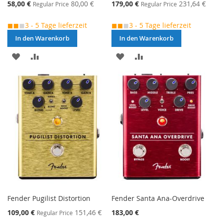
Special
Special
58,00 €
80,00 €
179,00 €
231,64 €
Regular Price
Regular Price
Price
Price
◼◼
◼
3 - 5 Tage lieferzeit
◼◼
◼
3 - 5 Tage lieferzeit
In den Warenkorb
In den Warenkorb
MERKEN
ZUR
MERKEN
ZUR
VERGLEICHSLISTE
VERGLEICHSLISTE
HINZUFÜGEN
HINZUFÜGEN
Fender Pugilist Distortion
Fender Santa Ana-Overdrive
Special
109,00 €
151,46 €
183,00 €
Regular Price