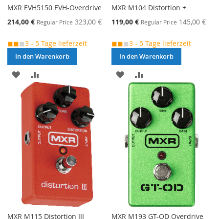
MXR EVH5150 EVH-Overdrive
MXR M104 Distortion +
Special
Special
214,00 €
323,00 €
119,00 €
145,00 €
Regular Price
Regular Price
Price
Price
◼◼
◼
3 - 5 Tage lieferzeit
◼◼
◼
3 - 5 Tage lieferzeit
In den Warenkorb
In den Warenkorb
MERKEN
ZUR
MERKEN
ZUR
VERGLEICHSLISTE
VERGLEICHSLISTE
HINZUFÜGEN
HINZUFÜGEN
MXR M115 Distortion III
MXR M193 GT-OD Overdrive