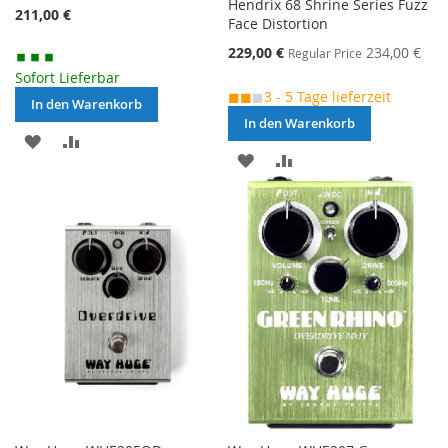
Hendrix 68 Shrine Series Fuzz
211,00 €
Face Distortion
Special
229,00 €
234,00 €
Regular Price
Price
Sofort Lieferbar
◼◼
◼
3 - 5 Tage lieferzeit
In den Warenkorb
In den Warenkorb
MERKEN
ZUR
MERKEN
ZUR
VERGLEICHSLISTE
VERGLEICHSLISTE
HINZUFÜGEN
HINZUFÜGEN