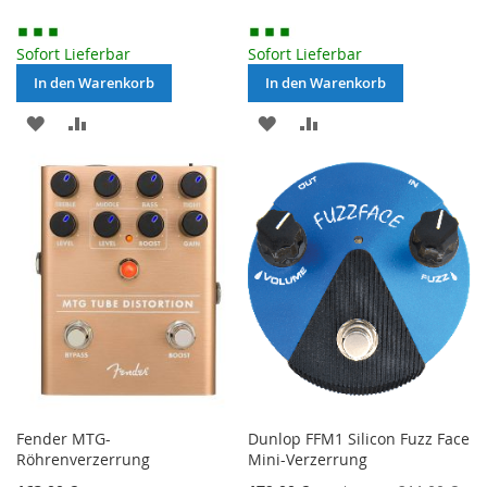
Price
Sofort Lieferbar
Sofort Lieferbar
In den Warenkorb
In den Warenkorb
MERKEN
ZUR
MERKEN
ZUR
VERGLEICHSLISTE
VERGLEICHSLISTE
HINZUFÜGEN
HINZUFÜGEN
Fender MTG-
Dunlop FFM1 Silicon Fuzz Face
Röhrenverzerrung
Mini-Verzerrung