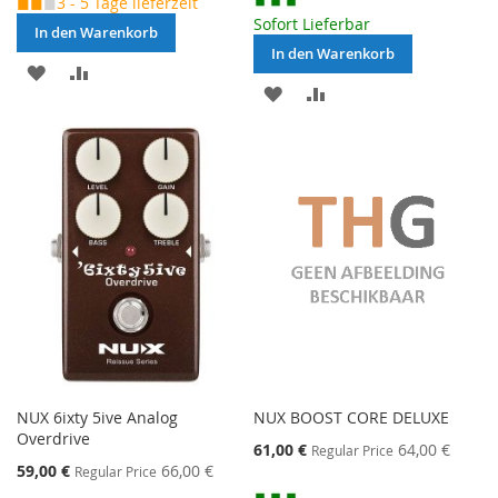
◼◼
◼
3 - 5 Tage lieferzeit
Sofort Lieferbar
In den Warenkorb
In den Warenkorb
MERKEN
ZUR
MERKEN
ZUR
VERGLEICHSLISTE
VERGLEICHSLISTE
HINZUFÜGEN
HINZUFÜGEN
NUX 6ixty 5ive Analog
NUX BOOST CORE DELUXE
Overdrive
Special
61,00 €
64,00 €
Regular Price
Price
Special
59,00 €
66,00 €
Regular Price
Price