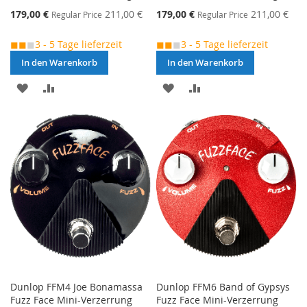
Special
Special
179,00 €
211,00 €
179,00 €
211,00 €
Regular Price
Regular Price
Price
Price
◼◼
◼
3 - 5 Tage lieferzeit
◼◼
◼
3 - 5 Tage lieferzeit
In den Warenkorb
In den Warenkorb
MERKEN
ZUR
MERKEN
ZUR
VERGLEICHSLISTE
VERGLEICHSLISTE
HINZUFÜGEN
HINZUFÜGEN
Dunlop FFM4 Joe Bonamassa
Dunlop FFM6 Band of Gypsys
Fuzz Face Mini-Verzerrung
Fuzz Face Mini-Verzerrung