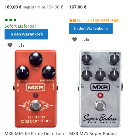
Special
169,00 €
194,00 €
167,00 €
Regular Price
Price
◼◼
◼
3 - 5 Tage lieferzeit
Sofort Lieferbar
In den Warenkorb
In den Warenkorb
MERKEN
ZUR
MERKEN
ZUR
VERGLEICHSLISTE
VERGLEICHSLISTE
HINZUFÜGEN
HINZUFÜGEN
MXR M69 69 Prime Distortion
MXR M75 Super Badass-