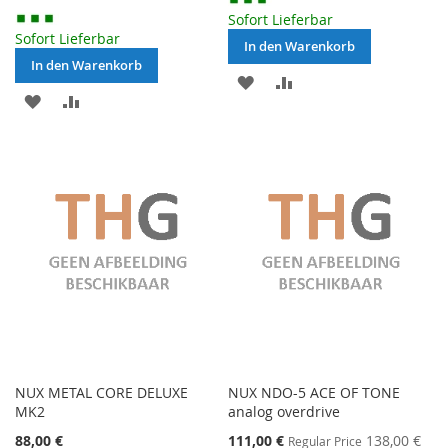
Sofort Lieferbar
Sofort Lieferbar
In den Warenkorb
In den Warenkorb
MERKEN
ZUR
MERKEN
ZUR
VERGLEICHSLISTE
VERGLEICHSLISTE
HINZUFÜGEN
HINZUFÜGEN
NUX METAL CORE DELUXE
NUX NDO-5 ACE OF TONE
MK2
analog overdrive
Special
88,00 €
111,00 €
138,00 €
Regular Price