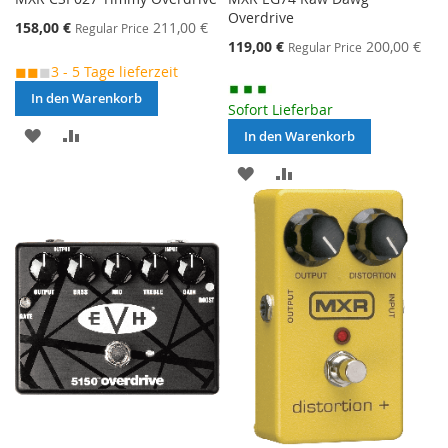
Overdrive
Special
158,00 €
211,00 €
Regular Price
Price
Special
119,00 €
200,00 €
Regular Price
Price
◼◼
◼
3 - 5 Tage lieferzeit
In den Warenkorb
Sofort Lieferbar
MERKEN
ZUR
In den Warenkorb
VERGLEICHSLISTE
MERKEN
ZUR
HINZUFÜGEN
VERGLEICHSLISTE
HINZUFÜGEN