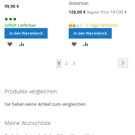
Distortion
99,90 €
Special
128,00 €
167,00 €
Regular Price
Price
Sofort Lieferbar
◼◼
◼
3 - 5 Tage lieferzeit
In den Warenkorb
In den Warenkorb
MERKEN
ZUR
MERKEN
ZUR
VERGLEICHSLISTE
VERGLEICHSLISTE
Seite
Seite
Weite
Sie
Seite
Seite
1
2
3
HINZUFÜGEN
HINZUFÜGEN
lesen
gerade
Produkte vergleichen
die
Seite
Sie haben keine Artikel zum vergleichen.
Meine Wunschliste