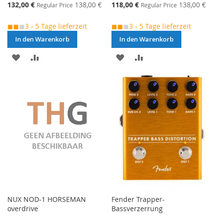
Special
Special
132,00 €
138,00 €
118,00 €
138,00 €
Regular Price
Regular Price
Price
Price
◼◼
◼
3 - 5 Tage lieferzeit
◼◼
◼
3 - 5 Tage lieferzeit
In den Warenkorb
In den Warenkorb
MERKEN
ZUR
MERKEN
ZUR
VERGLEICHSLISTE
VERGLEICHSLISTE
HINZUFÜGEN
HINZUFÜGEN
NUX NOD-1 HORSEMAN
Fender Trapper-
overdrive
Bassverzerrung