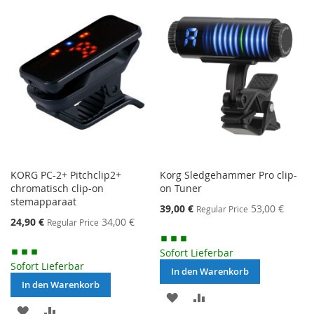
HINZUFÜGEN
HINZUFÜGEN
KORG PC-2+ Pitchclip2+
Korg Sledgehammer Pro clip-
chromatisch clip-on
on Tuner
stemapparaat
Special
39,00 €
53,00 €
Regular Price
Price
Special
24,90 €
34,00 €
Regular Price
Price
Sofort Lieferbar
Sofort Lieferbar
In den Warenkorb
In den Warenkorb
MERKEN
ZUR
MERKEN
ZUR