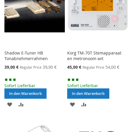
Shadow E-Tuner HB
Korg TM-70T Stemapparaat
Tonabnehmerrahmen
en metronoom wit
Special
Special
39,00 €
39,90 €
45,00 €
54,00 €
Regular Price
Regular Price
Price
Price
Sofort Lieferbar
Sofort Lieferbar
In den Warenkorb
In den Warenkorb
MERKEN
ZUR
MERKEN
ZUR
VERGLEICHSLISTE
VERGLEICHSLISTE
HINZUFÜGEN
HINZUFÜGEN