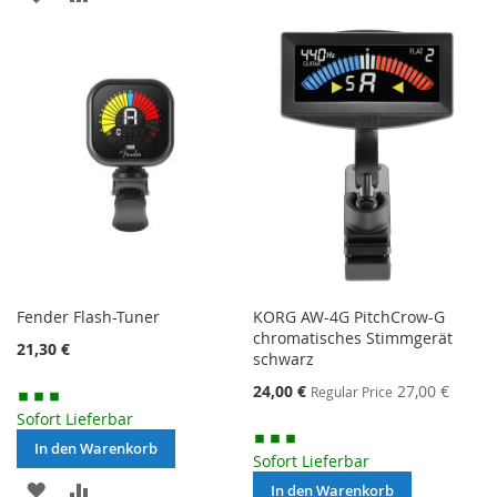
VERGLEICHSLISTE
VERGLEICHSLISTE
HINZUFÜGEN
HINZUFÜGEN
Fender Flash-Tuner
KORG AW-4G PitchCrow-G
chromatisches Stimmgerät
21,30 €
schwarz
Special
24,00 €
27,00 €
Regular Price
Price
Sofort Lieferbar
In den Warenkorb
Sofort Lieferbar
MERKEN
ZUR
In den Warenkorb