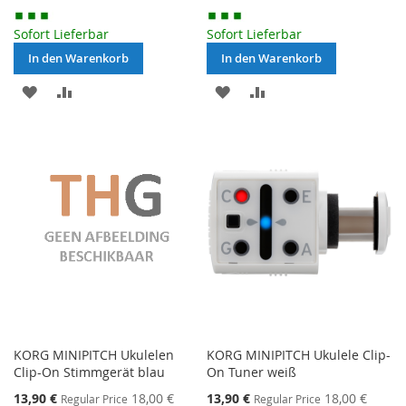
Sofort Lieferbar
Sofort Lieferbar
In den Warenkorb
In den Warenkorb
MERKEN
ZUR
MERKEN
ZUR
VERGLEICHSLISTE
VERGLEICHSLISTE
HINZUFÜGEN
HINZUFÜGEN
KORG MINIPITCH Ukulelen
KORG MINIPITCH Ukulele Clip-
Clip-On Stimmgerät blau
On Tuner weiß
Special
Special
13,90 €
18,00 €
13,90 €
18,00 €
Regular Price
Regular Price