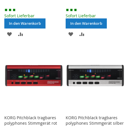
Price
Price
Sofort Lieferbar
Sofort Lieferbar
In den Warenkorb
In den Warenkorb
MERKEN
ZUR
MERKEN
ZUR
VERGLEICHSLISTE
VERGLEICHSLISTE
HINZUFÜGEN
HINZUFÜGEN
KORG Pitchblack tragbares
KORG Pitchblack tragbares
polyphones Stimmgerät rot
polyphones Stimmgerät silber