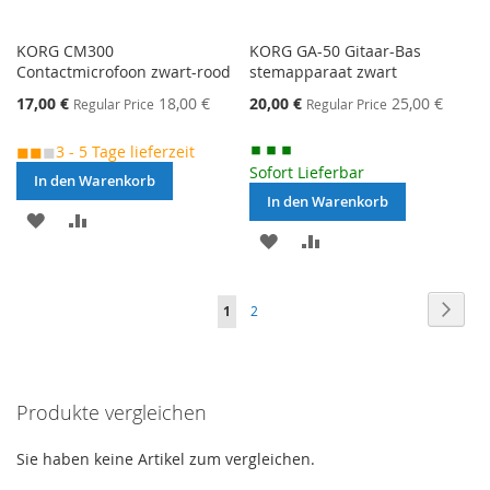
KORG CM300
KORG GA-50 Gitaar-Bas
Contactmicrofoon zwart-rood
stemapparaat zwart
Special
Special
17,00 €
18,00 €
20,00 €
25,00 €
Regular Price
Regular Price
Price
Price
◼◼
◼
3 - 5 Tage lieferzeit
Sofort Lieferbar
In den Warenkorb
In den Warenkorb
MERKEN
ZUR
MERKEN
ZUR
VERGLEICHSLISTE
VERGLEICHSLISTE
HINZUFÜGEN
Seite
Seite
Weite
Sie
Seite
1
2
HINZUFÜGEN
lesen
gerade
Produkte vergleichen
die
Seite
Sie haben keine Artikel zum vergleichen.