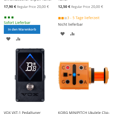
Special
Special
17,90 €
20,00 €
12,50 €
20,00 €
Regular Price
Regular Price
Price
Price
◼◼
◼
3 - 5 Tage lieferzeit
Sofort Lieferbar
Nicht lieferbar
In den Warenkorb
MERKEN
ZUR
MERKEN
ZUR
VERGLEICHSLISTE
VERGLEICHSLISTE
HINZUFÜGEN
HINZUFÜGEN
VOX VXT-1 Pedaltuner
KORG MINIPITCH Ukulele Clip-