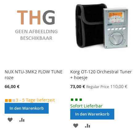
HINZUFÜGEN
NUX NTU-3MK2 FLOW TUNE
Korg OT-120 Orchestral Tuner
roze
+ hoesje
Special
66,00 €
73,00 €
110,00 €
Regular Price
Price
◼◼
◼
3 - 5 Tage lieferzeit
Sofort Lieferbar
In den Warenkorb
In den Warenkorb
MERKEN
ZUR
MERKEN
ZUR
VERGLEICHSLISTE
VERGLEICHSLISTE