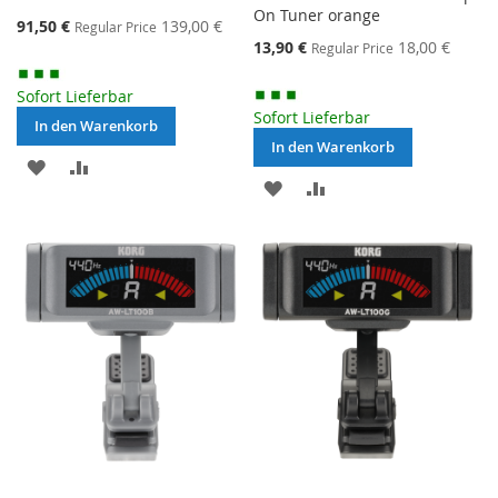
On Tuner orange
Special
91,50 €
139,00 €
Regular Price
Price
Special
13,90 €
18,00 €
Regular Price
Price
Sofort Lieferbar
Sofort Lieferbar
In den Warenkorb
In den Warenkorb
MERKEN
ZUR
MERKEN
ZUR
VERGLEICHSLISTE
VERGLEICHSLISTE
HINZUFÜGEN
HINZUFÜGEN