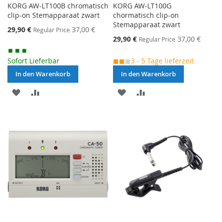
KORG AW-LT100B chromatisch
KORG AW-LT100G
clip-on Stemapparaat zwart
chormatisch clip-on
Stemapparaat zwart
Special
29,90 €
37,00 €
Regular Price
Price
Special
29,90 €
37,00 €
Regular Price
Price
Sofort Lieferbar
◼◼
◼
3 - 5 Tage lieferzeit
In den Warenkorb
In den Warenkorb
MERKEN
ZUR
MERKEN
ZUR
VERGLEICHSLISTE
VERGLEICHSLISTE
HINZUFÜGEN
HINZUFÜGEN