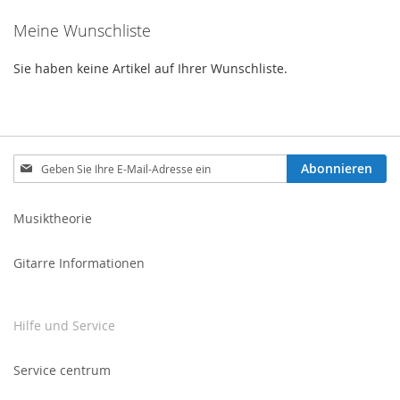
Meine Wunschliste
Sie haben keine Artikel auf Ihrer Wunschliste.
Melden
Abonnieren
Sie
sich
für
Musiktheorie
unseren
Newsletter
Gitarre Informationen
an:
Hilfe und Service
Service centrum