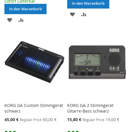
Sofort Lieferbar
In den Warenkorb
In den Warenkorb
MERKEN
ZUR
MERKEN
ZUR
VERGLEICHSLISTE
VERGLEICHSLISTE
HINZUFÜGEN
HINZUFÜGEN
KORG GA Custom Stimmgerät
KORG GA-2 Stimmgerät
schwarz
Gitarre-Bass schwarz
Special
Special
45,00 €
60,00 €
15,80 €
19,00 €
Regular Price
Regular Price
Price
Price