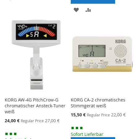
VERGLEICHSLISTE
MERKEN
ZUR
HINZUFÜGEN
VERGLEICHSLISTE
HINZUFÜGEN
KORG AW-4G PitchCrow-G
KORG CA-2 chromatisches
chromatischer Ansteck-Tuner
Stimmgerät weiß
weiß
Special
15,50 €
22,00 €
Regular Price
Price
Special
24,00 €
27,00 €
Regular Price
Price
Sofort Lieferbar