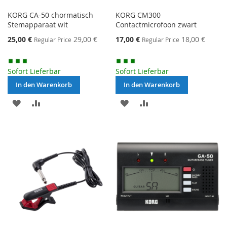
KORG CA-50 chormatisch
KORG CM300
Stemapparaat wit
Contactmicrofoon zwart
Special
Special
25,00 €
29,00 €
17,00 €
18,00 €
Regular Price
Regular Price
Price
Price
Sofort Lieferbar
Sofort Lieferbar
In den Warenkorb
In den Warenkorb
MERKEN
ZUR
MERKEN
ZUR
VERGLEICHSLISTE
VERGLEICHSLISTE
HINZUFÜGEN
HINZUFÜGEN