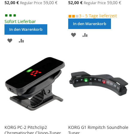
Special
Special
52,00 €
59,00 €
52,00 €
59,00 €
Regular Price
Regular Price
Price
Price
◼◼
◼
3 - 5 Tage lieferzeit
Sofort Lieferbar
In den Warenkorb
In den Warenkorb
MERKEN
ZUR
MERKEN
ZUR
VERGLEICHSLISTE
VERGLEICHSLISTE
HINZUFÜGEN
HINZUFÜGEN
KORG PC-2 Pitchclip2
KORG G1 Rimpitch Soundhole
Chromatischer Clipon-Tuner
Tuner