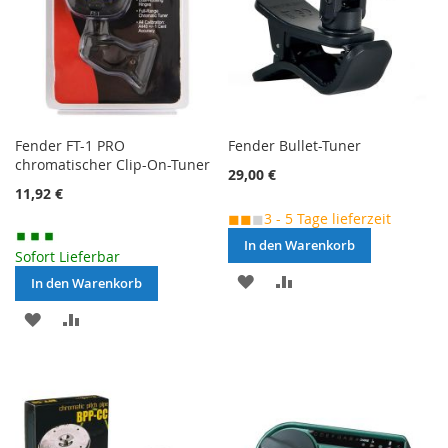
Fender FT-1 PRO
Fender Bullet-Tuner
chromatischer Clip-On-Tuner
29,00 €
11,92 €
◼◼
◼
3 - 5 Tage lieferzeit
In den Warenkorb
Sofort Lieferbar
MERKEN
ZUR
In den Warenkorb
VERGLEICHSLISTE
MERKEN
ZUR
HINZUFÜGEN
VERGLEICHSLISTE
HINZUFÜGEN