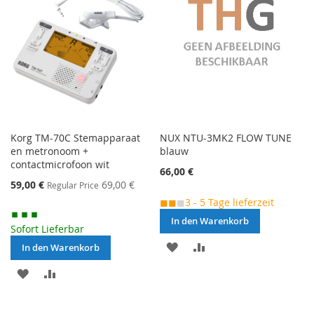
Korg TM-70C Stemapparaat
NUX NTU-3MK2 FLOW TUNE
en metronoom +
blauw
contactmicrofoon wit
66,00 €
Special
59,00 €
69,00 €
Regular Price
Price
◼◼
◼
3 - 5 Tage lieferzeit
In den Warenkorb
Sofort Lieferbar
MERKEN
ZUR
In den Warenkorb
VERGLEICHSLISTE
MERKEN
ZUR
HINZUFÜGEN
VERGLEICHSLISTE