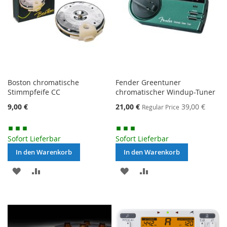
Boston chromatische
Fender Greentuner
Stimmpfeife CC
chromatischer Windup-Tuner
Special
9,00 €
21,00 €
39,00 €
Regular Price
Price
Sofort Lieferbar
Sofort Lieferbar
In den Warenkorb
In den Warenkorb
MERKEN
ZUR
MERKEN
ZUR
VERGLEICHSLISTE
VERGLEICHSLISTE
HINZUFÜGEN
HINZUFÜGEN