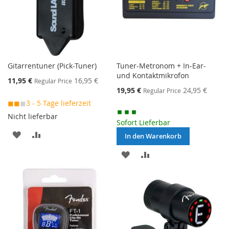
Gitarrentuner (Pick-Tuner)
Tuner-Metronom + In-Ear-
und Kontaktmikrofon
Special
11,95 €
16,95 €
Regular Price
Price
Special
19,95 €
24,95 €
Regular Price
Price
◼◼
◼
3 - 5 Tage lieferzeit
Nicht lieferbar
Sofort Lieferbar
MERKEN
ZUR
In den Warenkorb
VERGLEICHSLISTE
MERKEN
ZUR
HINZUFÜGEN
VERGLEICHSLISTE
HINZUFÜGEN