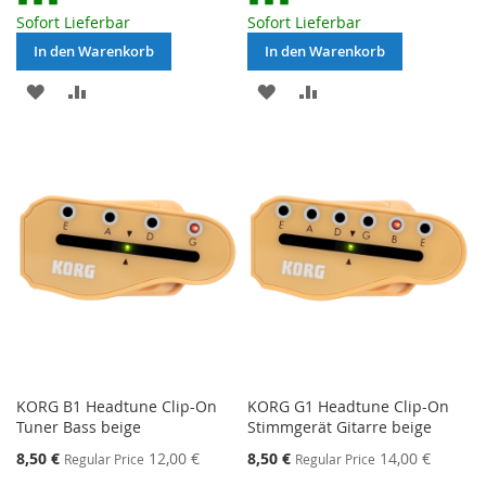
Sofort Lieferbar
Sofort Lieferbar
In den Warenkorb
In den Warenkorb
MERKEN
ZUR
MERKEN
ZUR
VERGLEICHSLISTE
VERGLEICHSLISTE
HINZUFÜGEN
HINZUFÜGEN
KORG B1 Headtune Clip-On
KORG G1 Headtune Clip-On
Tuner Bass beige
Stimmgerät Gitarre beige
Special
Special
8,50 €
12,00 €
8,50 €
14,00 €
Regular Price
Regular Price
Price
Price