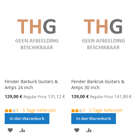
VERGLEICHSLISTE
VERGLEICHSLISTE
HINZUFÜGEN
HINZUFÜGEN
Fender Barkurk Guitars &
Fender Barkruk Guitars &
Amps 24 inch
Amps 30 inch
Special
Special
129,00 €
131,12 €
139,00 €
141,90 €
Regular Price
Regular Price
Price
Price
◼◼
◼
3 - 5 Tage lieferzeit
◼◼
◼
3 - 5 Tage lieferzeit
In den Warenkorb
In den Warenkorb
MERKEN
ZUR
MERKEN
ZUR