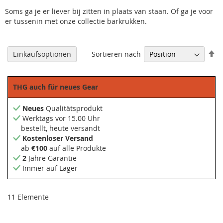
Soms ga je er liever bij zitten in plaats van staan. Of ga je voor
er tussenin met onze collectie barkrukken.
Ab
Sortieren nach
Einkaufsoptionen
so
THG auch für neues Gear
Neues
Qualitätsprodukt
Werktags vor 15.00 Uhr
bestellt, heute versandt
Kostenloser Versand
ab
€100
auf alle Produkte
2
Jahre Garantie
Immer auf Lager
11
Elemente