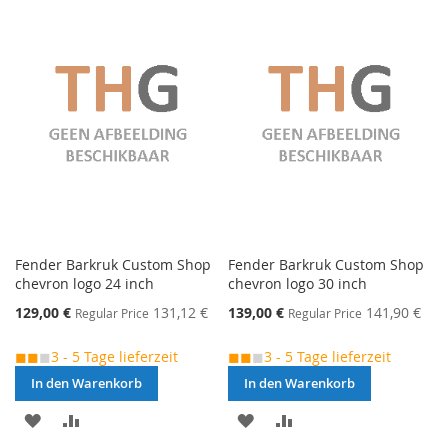
VERGLEICHSLISTE
VERGLEICHSLISTE
HINZUFÜGEN
HINZUFÜGEN
Fender Barkruk Custom Shop
Fender Barkruk Custom Shop
chevron logo 24 inch
chevron logo 30 inch
Special
Special
129,00 €
131,12 €
139,00 €
141,90 €
Regular Price
Regular Price
Price
Price
◼◼
◼
3 - 5 Tage lieferzeit
◼◼
◼
3 - 5 Tage lieferzeit
In den Warenkorb
In den Warenkorb
MERKEN
ZUR
MERKEN
ZUR