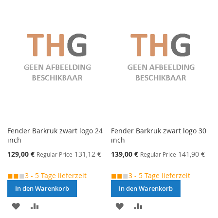
Fender Barkruk zwart logo 24
Fender Barkruk zwart logo 30
inch
inch
Special
Special
129,00 €
131,12 €
139,00 €
141,90 €
Regular Price
Regular Price
Price
Price
◼◼
◼
3 - 5 Tage lieferzeit
◼◼
◼
3 - 5 Tage lieferzeit
In den Warenkorb
In den Warenkorb
MERKEN
ZUR
MERKEN
ZUR