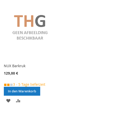
VERGLEICHSLISTE
VERGLEICHSLISTE
HINZUFÜGEN
HINZUFÜGEN
NUX Barkruk
129,00 €
◼◼
◼
3 - 5 Tage lieferzeit
In den Warenkorb
MERKEN
ZUR
VERGLEICHSLISTE