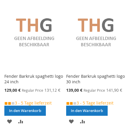
VERGLEICHSLISTE
VERGLEICHSLISTE
HINZUFÜGEN
HINZUFÜGEN
Fender Barkruk spaghetti logo
Fender Barkruk spaghetti logo
24 inch
30 inch
Special
Special
129,00 €
131,12 €
139,00 €
141,90 €
Regular Price
Regular Price
Price
Price
◼◼
◼
3 - 5 Tage lieferzeit
◼◼
◼
3 - 5 Tage lieferzeit
In den Warenkorb
In den Warenkorb
MERKEN
ZUR
MERKEN
ZUR