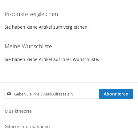
HINZUFÜGEN
Produkte vergleichen
Sie haben keine Artikel zum vergleichen.
Meine Wunschliste
Sie haben keine Artikel auf Ihrer Wunschliste.
Melden
Abonnieren
Sie
sich
für
Musiktheorie
unseren
Newsletter
Gitarre Informationen
an: