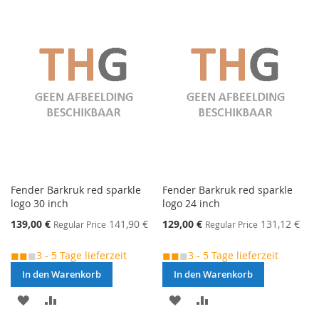
VERGLEICHSLISTE
VERGLEICHSLISTE
HINZUFÜGEN
HINZUFÜGEN
Fender Barkruk red sparkle
Fender Barkruk red sparkle
logo 30 inch
logo 24 inch
Special
Special
139,00 €
141,90 €
129,00 €
131,12 €
Regular Price
Regular Price
Price
Price
◼◼
◼
3 - 5 Tage lieferzeit
◼◼
◼
3 - 5 Tage lieferzeit
In den Warenkorb
In den Warenkorb
MERKEN
ZUR
MERKEN
ZUR