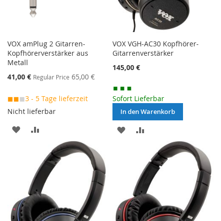
VOX amPlug 2 Gitarren-
VOX VGH-AC30 Kopfhörer-
Kopfhörerverstärker aus
Gitarrenverstärker
Metall
145,00 €
Special
41,00 €
65,00 €
Regular Price
Price
◼◼
◼
3 - 5 Tage lieferzeit
Sofort Lieferbar
Nicht lieferbar
In den Warenkorb
MERKEN
ZUR
MERKEN
ZUR
VERGLEICHSLISTE
VERGLEICHSLISTE
HINZUFÜGEN
HINZUFÜGEN