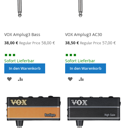
VOX Amplug3 Bass
VOX Amplug3 AC30
Special
Special
38,00 €
58,00 €
38,50 €
57,00 €
Regular Price
Regular Price
Price
Price
Sofort Lieferbar
Sofort Lieferbar
In den Warenkorb
In den Warenkorb
MERKEN
ZUR
MERKEN
ZUR
VERGLEICHSLISTE
VERGLEICHSLISTE
HINZUFÜGEN
HINZUFÜGEN