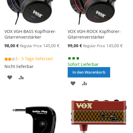
VOX VGH-BASS Kopfhörer-
VOX VGH-ROCK Kopfhörer-
Gitarrenverstärker
Gitarrenverstärker
Special
Special
98,00 €
145,00 €
99,00 €
145,00 €
Regular Price
Regular Price
Price
Price
◼◼
◼
3 - 5 Tage lieferzeit
Sofort Lieferbar
Nicht lieferbar
In den Warenkorb
MERKEN
ZUR
MERKEN
ZUR
VERGLEICHSLISTE
VERGLEICHSLISTE
HINZUFÜGEN
HINZUFÜGEN