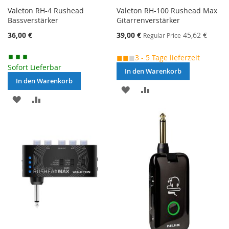
Valeton RH-4 Rushead
Valeton RH-100 Rushead Max
Bassverstärker
Gitarrenverstärker
Special
36,00 €
39,00 €
45,62 €
Regular Price
Price
◼◼
◼
3 - 5 Tage lieferzeit
Sofort Lieferbar
In den Warenkorb
In den Warenkorb
MERKEN
ZUR
MERKEN
ZUR
VERGLEICHSLISTE
VERGLEICHSLISTE
HINZUFÜGEN
HINZUFÜGEN