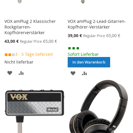
VOX amPlug 2 Klassischer
VOX amPlug 2-Lead-Gitarren-
Rockgitarren-
Kopfhörer-Verstärker
Kopfhörerverstärker
Special
39,00 €
65,00 €
Regular Price
Price
Special
43,00 €
65,00 €
Regular Price
Price
◼◼
◼
3 - 5 Tage lieferzeit
Sofort Lieferbar
Nicht lieferbar
In den Warenkorb
MERKEN
ZUR
MERKEN
ZUR
VERGLEICHSLISTE
VERGLEICHSLISTE
HINZUFÜGEN
HINZUFÜGEN