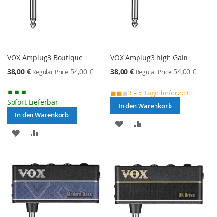
VOX Amplug3 Boutique
VOX Amplug3 high Gain
Special
Special
38,00 €
54,00 €
38,00 €
54,00 €
Regular Price
Regular Price
Price
Price
◼◼
◼
3 - 5 Tage lieferzeit
Sofort Lieferbar
In den Warenkorb
In den Warenkorb
MERKEN
ZUR
MERKEN
ZUR
VERGLEICHSLISTE
VERGLEICHSLISTE
HINZUFÜGEN
HINZUFÜGEN