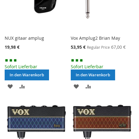
NUX gitaar amplug
Vox Amplug2 Brian May
Special
19,98 €
53,95 €
67,00 €
Regular Price
Price
Sofort Lieferbar
Sofort Lieferbar
In den Warenkorb
In den Warenkorb
MERKEN
ZUR
MERKEN
ZUR
VERGLEICHSLISTE
VERGLEICHSLISTE
HINZUFÜGEN
HINZUFÜGEN