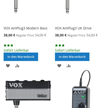
VOX AmPlug3 Modern Bass
VOX AmPlug3 UK Drive
Special
Special
38,00 €
54,00 €
38,00 €
54,00 €
Regular Price
Regular Price
Price
Price
Sofort Lieferbar
Sofort Lieferbar
In den Warenkorb
In den Warenkorb
MERKEN
ZUR
MERKEN
ZUR
VERGLEICHSLISTE
VERGLEICHSLISTE
HINZUFÜGEN
HINZUFÜGEN