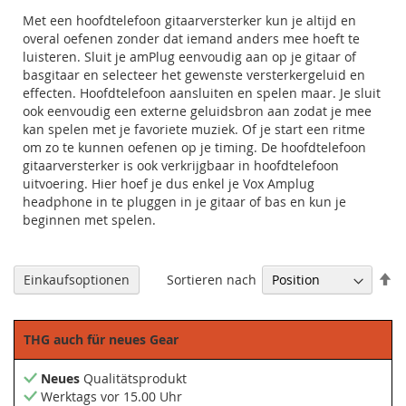
Met een hoofdtelefoon gitaarversterker kun je altijd en
overal oefenen zonder dat iemand anders mee hoeft te
luisteren. Sluit je amPlug eenvoudig aan op je gitaar of
basgitaar en selecteer het gewenste versterkergeluid en
effecten. Hoofdtelefoon aansluiten en spelen maar. Je sluit
ook eenvoudig een externe geluidsbron aan zodat je mee
kan spelen met je favoriete muziek. Of je start een ritme
om zo te kunnen oefenen op je timing. De hoofdtelefoon
gitaarversterker is ook verkrijgbaar in hoofdtelefoon
uitvoering. Hier hoef je dus enkel je Vox Amplug
headphone in te pluggen in je gitaar of bas en kun je
beginnen met spelen.
Ab
Sortieren nach
Einkaufsoptionen
so
THG auch für neues Gear
Neues
Qualitätsprodukt
Werktags vor 15.00 Uhr