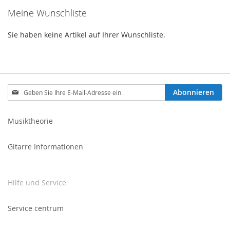
Meine Wunschliste
Sie haben keine Artikel auf Ihrer Wunschliste.
Melden
Abonnieren
Sie
sich
für
Musiktheorie
unseren
Newsletter
Gitarre Informationen
an:
Hilfe und Service
Service centrum