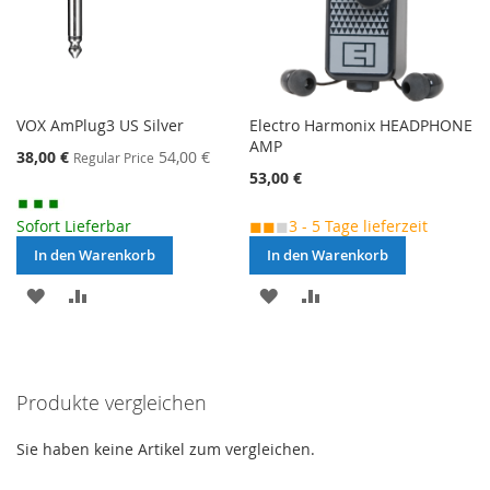
VOX AmPlug3 US Silver
Electro Harmonix HEADPHONE
AMP
Special
38,00 €
54,00 €
Regular Price
Price
53,00 €
Sofort Lieferbar
◼◼
◼
3 - 5 Tage lieferzeit
In den Warenkorb
In den Warenkorb
MERKEN
ZUR
MERKEN
ZUR
VERGLEICHSLISTE
VERGLEICHSLISTE
HINZUFÜGEN
HINZUFÜGEN
Produkte vergleichen
Sie haben keine Artikel zum vergleichen.