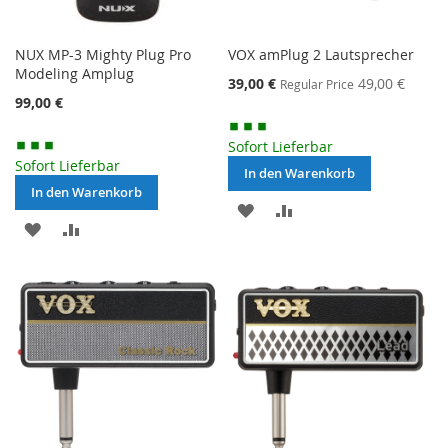
NUX MP-3 Mighty Plug Pro
VOX amPlug 2 Lautsprecher
Modeling Amplug
Special
39,00 €
49,00 €
Regular Price
Price
99,00 €
Sofort Lieferbar
Sofort Lieferbar
In den Warenkorb
In den Warenkorb
MERKEN
ZUR
MERKEN
ZUR
VERGLEICHSLISTE
VERGLEICHSLISTE
HINZUFÜGEN
HINZUFÜGEN