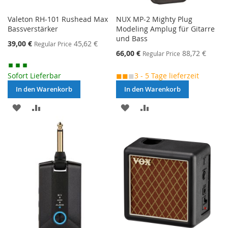
Valeton RH-101 Rushead Max
NUX MP-2 Mighty Plug
Bassverstärker
Modeling Amplug für Gitarre
und Bass
Special
39,00 €
45,62 €
Regular Price
Price
Special
66,00 €
88,72 €
Regular Price
Price
Sofort Lieferbar
◼◼
◼
3 - 5 Tage lieferzeit
In den Warenkorb
In den Warenkorb
MERKEN
ZUR
MERKEN
ZUR
VERGLEICHSLISTE
VERGLEICHSLISTE
HINZUFÜGEN
HINZUFÜGEN