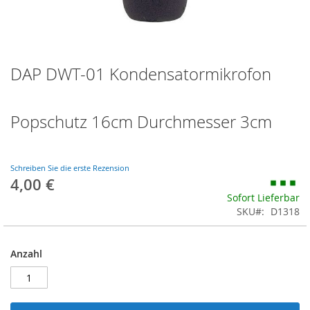
Zum
DAP DWT-01 Kondensatormikrofon
Anfang
der
Bildgalerie
springen
Popschutz 16cm Durchmesser 3cm
Schreiben Sie die erste Rezension
4,00 €
Sofort Lieferbar
SKU
D1318
Anzahl