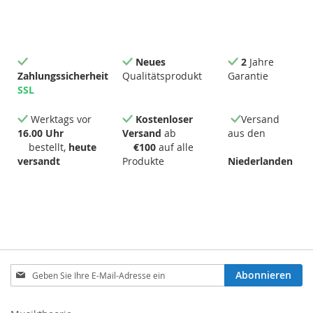
Neues
2
Jahre
Zahlungssicherheit
Qualitätsprodukt
Garantie
SSL
Werktags vor
Kostenloser
Versand
16.00 Uhr
Versand
ab
aus den
bestellt,
heute
€100
auf alle
versandt
Produkte
Niederlanden
Melden
Abonnieren
Sie
sich
für