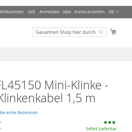
Sprache
Willkommen
Sell
Anmelden
Konto erstellen
DE
Mein W
Search
Search
L45150 Mini-Klinke -
Klinkenkabel 1,5 m
die erste Rezension
€
Sofort Lieferbar