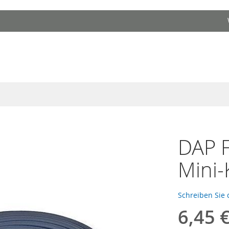
DAP F
Mini-
Schreiben Sie 
6,45 