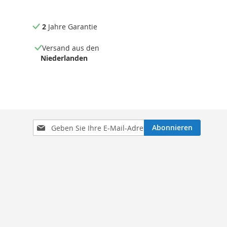
2
Jahre Garantie
Versand aus den
Niederlanden
Melden
Abonnieren
Sie
sich
für
unseren
Newsletter
an: