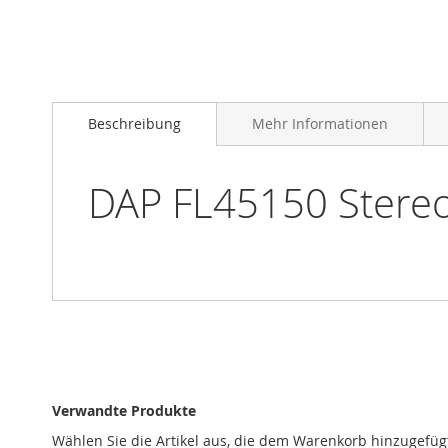
Zum
Anfang
Beschreibung
Mehr Informationen
der
Bildgalerie
springen
DAP FL45150 Stereo-
Verwandte Produkte
Wählen Sie die Artikel aus, die dem Warenkorb hinzugefüg