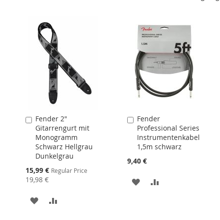
Fender 2"
Fender
In
In
Gitarrengurt mit
Professional Series
den
den
Monogramm
Instrumentenkabel
Warenkorb
Warenkorb
Schwarz Hellgrau
1,5m schwarz
Dunkelgrau
9,40 €
Special
15,99 €
Regular Price
Price
19,98 €
MERKEN
ZUR
VERGLEICHSLIST
MERKEN
ZUR
HINZUFÜGEN
VERGLEICHSLISTE