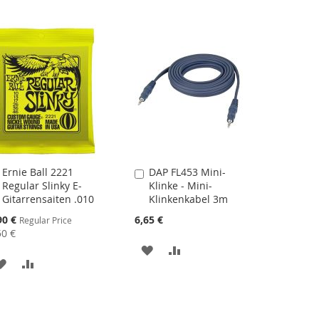
Ernie Ball 2221
DAP FL453 Mini-
In
In
Regular Slinky E-
Klinke - Mini-
den
den
Gitarrensaiten .010
Klinkenkabel 3m
Warenkorb
Warenkorb
cial
90 €
6,65 €
Regular Price
ce
50 €
MERKEN
ZUR
MERKEN
ZUR
VERGLEICHSLISTE
VERGLEICHSLISTE
HINZUFÜGEN
HINZUFÜGEN