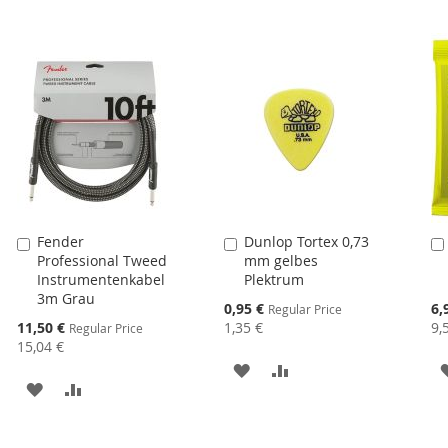
Fender
Dunlop Tortex 0,73
In
In
Professional Tweed
mm gelbes
den
den
Instrumentenkabel
Plektrum
Warenkorb
Warenkorb
3m Grau
Special
Spe
0,95 €
6,
Regular Price
Price
Pri
Special
11,50 €
1,35 €
9,
Regular Price
Price
15,04 €
MERKEN
ZUR
MERKEN
ZUR
E
VERGLEICHSLISTE
VERGLEICHSLISTE
HINZUFÜGEN