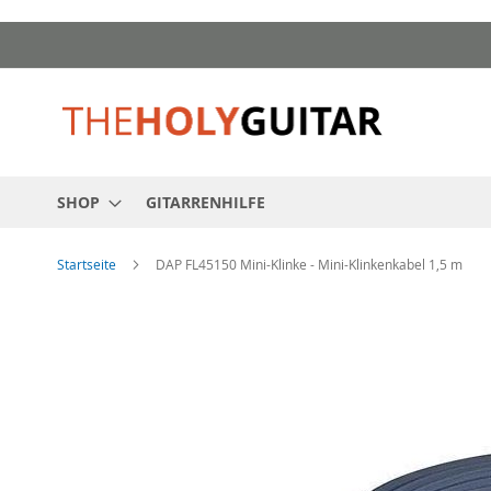
Zum
Inhalt
springen
SHOP
GITARRENHILFE
Startseite
DAP FL45150 Mini-Klinke - Mini-Klinkenkabel 1,5 m
Zum
Ende
der
Bildgalerie
springen