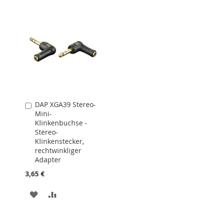
HINZUFÜGEN
DAP XGA39 Stereo-
In
Mini-
den
Klinkenbuchse -
Warenkorb
Stereo-
Klinkenstecker,
rechtwinkliger
Adapter
3,65 €
MERKEN
ZUR
VERGLEICHSLISTE