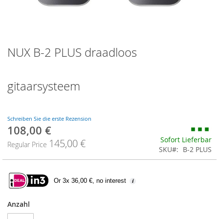
Zum
NUX B-2 PLUS draadloos
Anfang
der
Bildgalerie
springen
gitaarsysteem
Schreiben Sie die erste Rezension
108,00 €
Special
Price
Sofort Lieferbar
145,00 €
Regular Price
SKU
B-2 PLUS
Or 3x 36,00 €, no interest
Anzahl