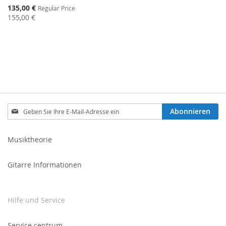
Special
135,00 €
Regular Price
Price
155,00 €
Melden
Abonnieren
Sie
sich
für
Musiktheorie
unseren
Newsletter
Gitarre Informationen
an:
Hilfe und Service
Service centrum