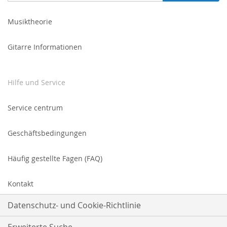
sich
für
Musiktheorie
unseren
Newsletter
Gitarre Informationen
an:
Hilfe und Service
Service centrum
Geschäftsbedingungen
Häufig gestellte Fagen (FAQ)
Kontakt
Datenschutz- und Cookie-Richtlinie