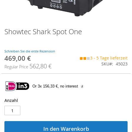
Zum
Showtec Shark Spot One
Anfang
der
Bildgalerie
springen
Schreiben Sie die erste Rezension
469,00 €
Special
◼◼
◼
3 - 5 Tage lieferzeit
Price
SKU
45023
562,80 €
Regular Price
Or 3x 156,33 €, no interest
Anzahl
In den Warenkorb