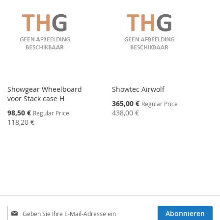
Showgear Wheelboard
Showtec Airwolf
voor Stack case H
Special
365,00 €
Regular Price
Price
Special
98,50 €
438,00 €
Regular Price
Price
118,20 €
Melden
Abonnieren
Sie